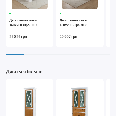
Двоспальне ліжко
Двоспальне ліжко
Ком
160x200 Ліра Лі07
160x200 Ліра Лі08
25 826 грн
20 907 грн
8 0
Дивіться більше