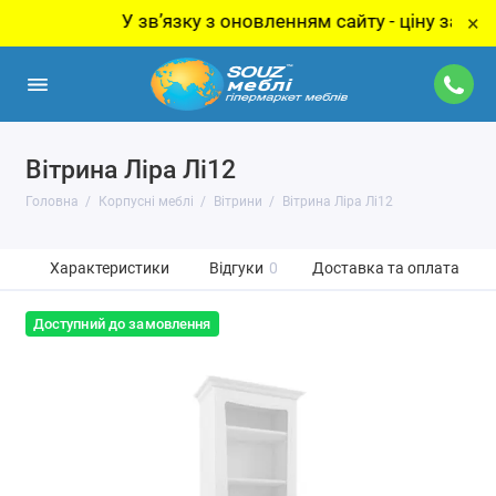
У звʼязку з оновленням сайту - ціну за товар у
×
Вітрина Ліра Лі12
Головна
Корпусні меблі
Вітрини
Вітрина Ліра Лі12
Характеристики
Відгуки
0
Доставка та оплата
Доступний до замовлення