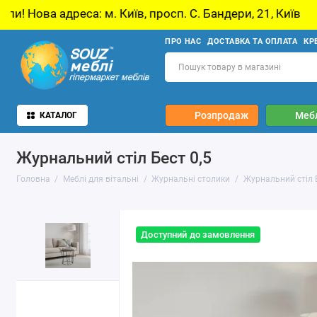
са: м. Київ, просп. С. Бандери, 21, Київ
У з
ПРО НАС
ДОСТАВКА ТА ОПЛАТА
КР
Розпродаж
Мебл
КАТАЛОГ
Журнальний стіл Бест 0,5
Головна
Меблі для вітальні
Журнальні столики
Журнальний стіл Б
Доступний до замовлення