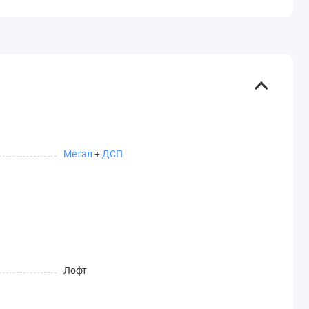
Метал
+
ДСП
Лофт