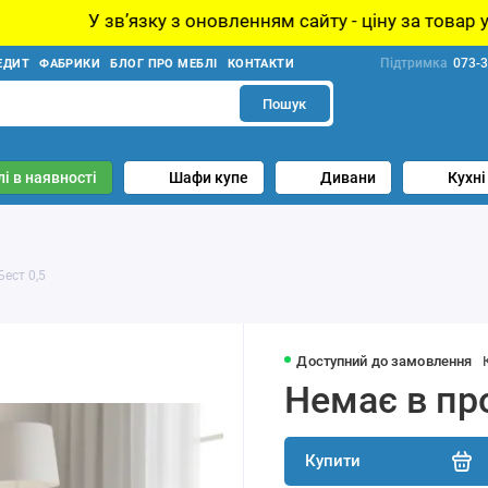
вʼязку з оновленням сайту - ціну за товар уточнюйте у 
Підтримка
073-3
ЕДИТ
ФАБРИКИ
БЛОГ ПРО МЕБЛІ
КОНТАКТИ
Пошук
і в наявності
Шафи купе
Дивани
Кухні
ест 0,5
Доступний до замовлення
Немає в пр
Купити