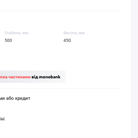
Глибина, мм
Висота, мм
500
450
ми або кредит
ні