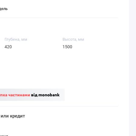
дель
Глубина, мм
Высота, мм
420
1500
 или кредит