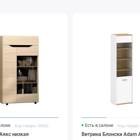
алоне
Есть в салоне
Код товара: 59923
Код товара:
Аякс низкая
Витрина Блонски Adam 