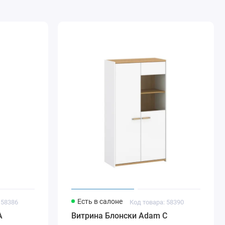
Есть в салоне
 58386
Код товара: 58390
A
Витрина Блонски Adam C