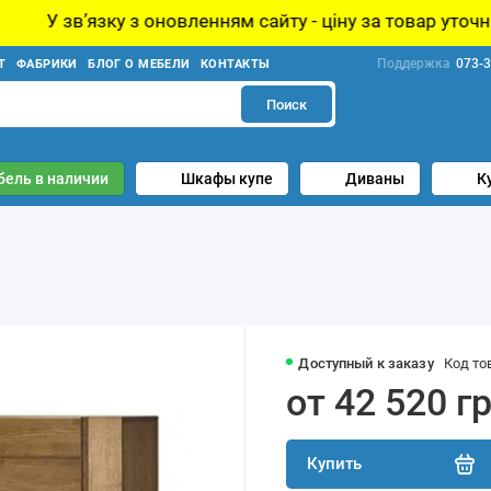
новленням сайту - ціну за товар уточнюйте у менеджера!
Поддержка
073-3
Т
ФАБРИКИ
БЛОГ О МЕБЕЛИ
КОНТАКТЫ
Поиск
бель в наличии
Шкафы купе
Диваны
К
Доступный к заказу
Код то
от 42 520 г
Купить