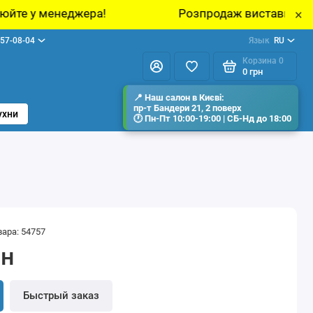
Розпродаж виставкових зразків меблів у ш
×
57-08-04
Язык
RU
Корзина
0
0 грн
ухни
вара: 54757
рн
Быстрый заказ