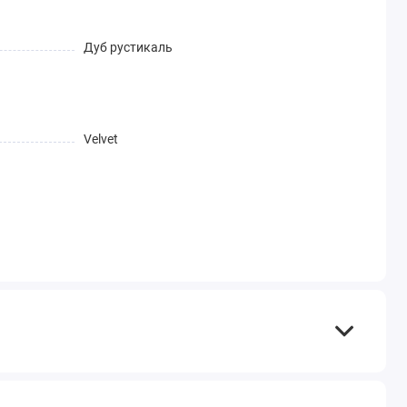
Дуб рустикаль
Velvet