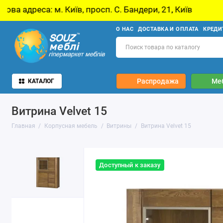
в, просп. С. Бандери, 21, Київ
У звʼязку з о
О НАС
ДОСТАВКА И ОПЛАТА
КРЕДИ
Распродажа
Ме
КАТАЛОГ
Витрина Velvet 15
Главная
Корпусная мебель
Витрины
Витрина Velvet 15
Доступный к заказу