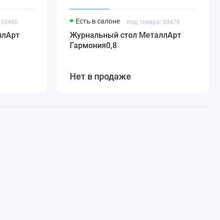
Есть в салоне
 53490
Код товара: 53478
ллАрт
Журнальный стол МеталлАрт
Гармония0,8
Нет в продаже