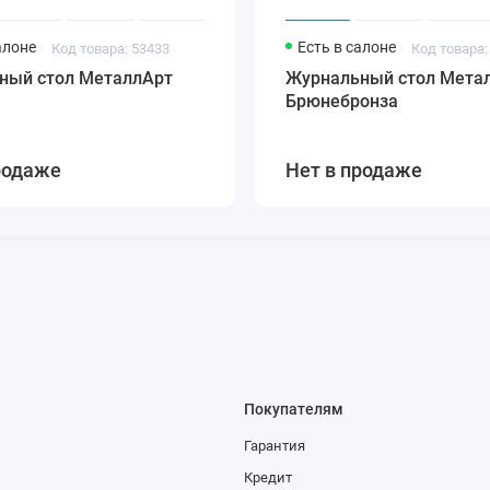
алоне
Есть в салоне
Код товара: 53433
Код товара:
ный стол МеталлАрт
Журнальный стол Мета
Брюнебронза
родаже
Нет в продаже
Покупателям
Гарантия
Кредит