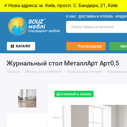
: м. Київ, просп. С. Бандери, 21, Київ
У звʼ
О НАС
ДОСТАВКА И ОПЛАТА
КРЕДИ
Распродажа
Ме
КАТАЛОГ
Журнальный стол МеталлАрт Арт0,5
Главная
Мебель для гостинной
Журнальные столики
Журнальный
Доступный к заказу