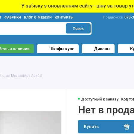
язку з оновленням сайту - ціну за товар уточнюйте у ме
Поддержка
073-3
Т
ФАБРИКИ
БЛОГ О МЕБЕЛИ
КОНТАКТЫ
Поиск
бель в наличии
Шкафы купе
Диваны
К
 стол МеталлАрт Арт0,5
Доступный к заказу
Код то
Нет в прод
Купить