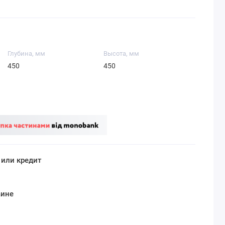
Глубина, мм
Высота, мм
450
450
 или кредит
аине