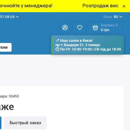
неджера!
Розпродаж виставкових зразків ме
×
57-08-04
Язык
RU
Корзина
0
0 грн
ухни
вара: 53453
аже
Быстрый заказ