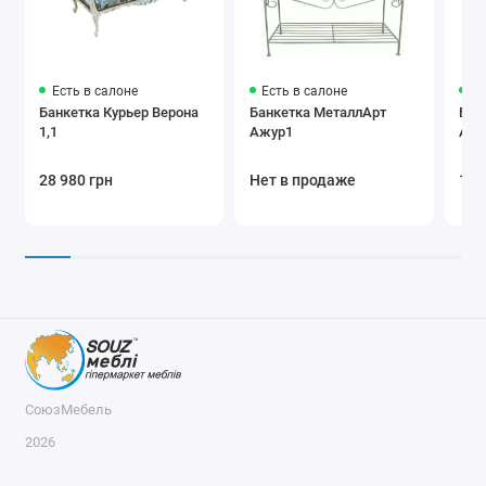
Есть в салоне
Есть в салоне
Ес
Банкетка Курьер Верона
Банкетка МеталлАрт
Бан
1,1
Ажур1
Анд
28 980 грн
Нет в продаже
1 8
СоюзМебель
2026