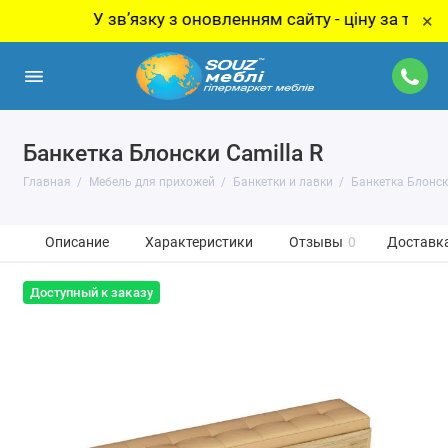
У звʼязку з оновленням сайту - ціну за товар уто
×
Банкетка Блонски Camilla R
Главная
Мебель для прихожей
Банкетки и лавки
Банкетка Блонск
Описание
Характеристики
Отзывы
0
Доставка
Доступный к заказу