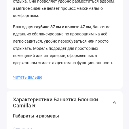
отдыха. Она позволяет удобно разместиться вдвоём,
а мягкое сиденье делает процесс максимально
комфортным.
Благодаря
глубине 37 см
и
высоте 47 см
, банкетка
идеально сбалансирована по пропорциям: на неё
легко садиться, удобно переобуваться или просто
отдыхать. Модель подойдёт для просторных
помещений или интерьеров, оформленных в
сдержанном стиле с акцентом на функциональность.
Blonski
— польский производитель мебели, известный
Читать дальше
продуманным дизайном и вниманием к деталям.
Camilla R — это мебель, которая сочетает комфорт,
минимализм и практичность, не жертвуя стилем.
Характеристики Банкетка Блонски
Camilla R
Характеристики:
Габариты и размеры
Модель:
Банкетка Camilla R
Производитель:
Blonski
Длина, мм