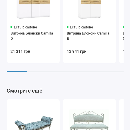
Есть в салоне
Есть в салоне
Ес
Витрина Блонски Camilla
Витрина Блонски Camilla
Вит
D
E
G
21 311 грн
13 941 грн
11 
Смотрите ещё