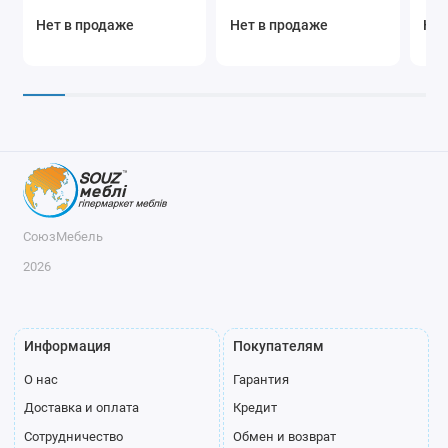
Нет в продаже
Нет в продаже
Нет
СоюзМебель
2026
Информация
Покупателям
О нас
Гарантия
Доставка и оплата
Кредит
Сотрудничество
Обмен и возврат