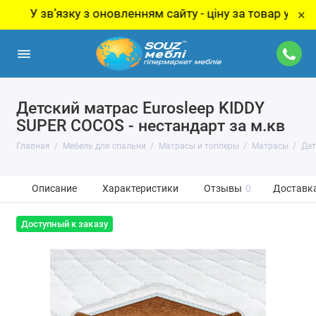
 звʼязку з оновленням сайту - ціну за товар уточнюйте 
×
Детский матрас Eurosleep KIDDY
SUPER COCOS - нестандарт за м.кв
Главная
Мебель для спальни
Матрасы и топперы
Матрасы
Дет
Описание
Характеристики
Отзывы
0
Доставка
Доступный к заказу