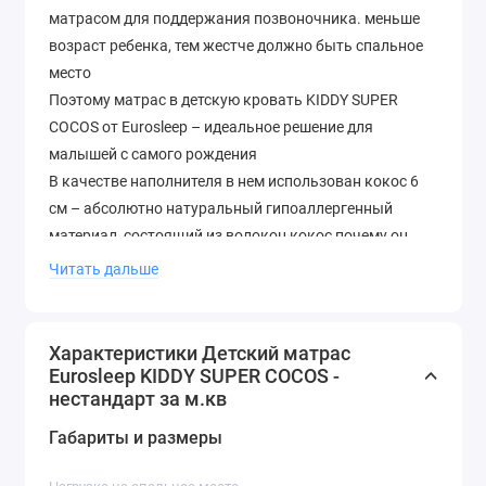
матрасом для поддержания позвоночника. меньше
возраст ребенка, тем жестче должно быть спальное
место
Поэтому матрас в детскую кровать KIDDY SUPER
COCOS от Eurosleep – идеальное решение для
малышей с самого рождения
В качестве наполнителя в нем использован кокос 6
см – абсолютно натуральный гипоаллергенный
материал, состоящий из волокон кокос почему он
достаточно жесткий и одновременно упругий и
Читать дальше
эластичный
Матрас хорошо держит тело, абсолютно безопасен и
устойчив к процессам гниения
Характеристики Детский матрас
Детский гипоаллергенный матрас KIDDY SUPER
Eurosleep KIDDY SUPER COCOS -
нестандарт за м.кв
COCOS – это симметричная модель, имеющая
одинаковую жесткость с двух сторон
Габариты и размеры
Максимальная нагрузка на одно для детской
кровати: 70*140, 60*120 и нестандартные, стоимость