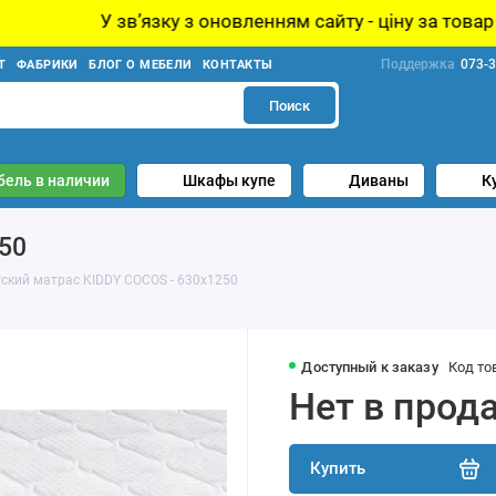
язку з оновленням сайту - ціну за товар уточнюйте у ме
Поддержка
073-3
Т
ФАБРИКИ
БЛОГ О МЕБЕЛИ
КОНТАКТЫ
Поиск
бель в наличии
Шкафы купе
Диваны
К
50
ский матрас KIDDY COCOS - 630х1250
Доступный к заказу
Код то
Нет в прод
Купить