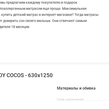
е мы предлагаем каждому покупателю в подарок
 гипоаллергенным матрасом еще проще. Максимальная
ь купить детский матрас в интернет-магазине? Тогда матрасы
тоит доверить сон своего малыша. Они отвечают самым
ителя 18 месяцев.
 и правильное положение шеи во время сна.
й с чувствительной кожей.
аемость, комфорт в любое время года.
DY COCOS - 630х1250
ность и комфорт. Все модели сертифицированы и имеют
раине.
Материалы и обивка
Слои наполнения