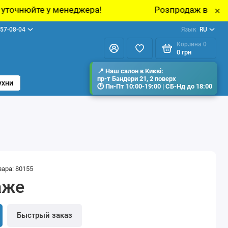
неджера!
Розпродаж виставкових зразків меб
×
57-08-04
Язык
RU
Корзина
0
0 грн
ухни
вара: 80155
аже
Быстрый заказ