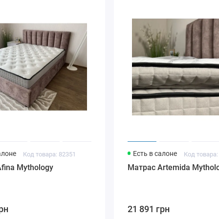
алоне
Есть в салоне
Код товара: 82351
Код товара:
fina Mythology
Матрас Artemida Mythol
рн
21 891 грн