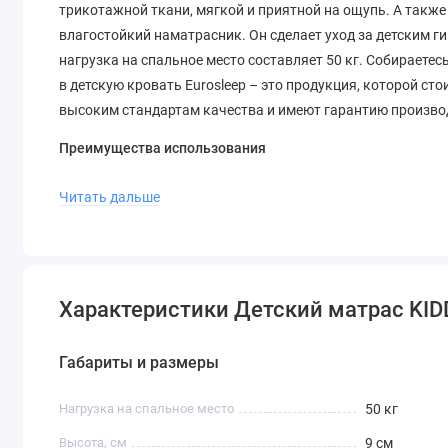
трикотажной ткани, мягкой и приятной на ощупь. А такж
влагостойкий наматрасник. Он сделает уход за детским
нагрузка на спальное место составляет 50 кг. Собираетес
в детскую кровать Eurosleep – это продукция, которой с
высоким стандартам качества и имеют гарантию производ
Преимущества использования
Ортопедический эффект
– поддержка позвоночника
Читать дальше
Гипоаллергенные материалы
– безопасны для дете
Вентилируемая структура
– хорошая воздухопрониц
Почему следует выбрать Eurosleep?
Характеристики Детский матрас KID
Продукция бренда Eurosleep
объединяет качество, безопас
официальную гарантию. Купите онлайн с доставкой по Ук
Габариты и размеры
Нагрузка на спальное место
50 кг
Высота, см
9 см