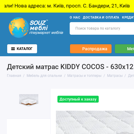
 м. Київ, просп. С. Бандери, 21, Київ
У звʼ
О НАС
ДОСТАВКА И ОПЛАТА
КРЕДИ
Распродажа
Ме
КАТАЛОГ
Детский матрас KIDDY COCOS - 630х12
Главная
Мебель для спальни
Матрасы и топперы
Матрасы
Дет
Доступный к заказу