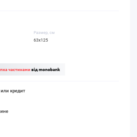
Размер, см
63х125
 или кредит
аине