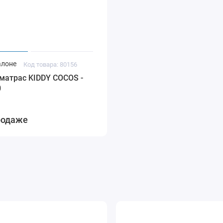
алоне
Код товара: 80156
матрас KIDDY COCOS -
0
родаже