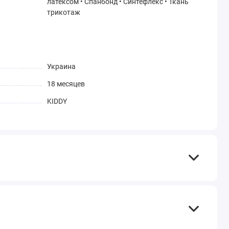
латексом • Спанбонд • Синтефлекс • Ткань
трикотаж
Украина
18 месяцев
KIDDY