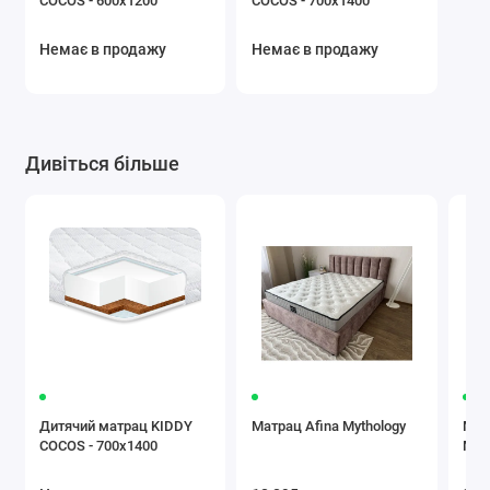
COCOS - 600х1200
COCOS - 700х1400
Немає в продажу
Немає в продажу
Дивіться більше
Дитячий матрац KIDDY
Матрац Afina Mythology
Мат
COCOS - 700х1400
Myt