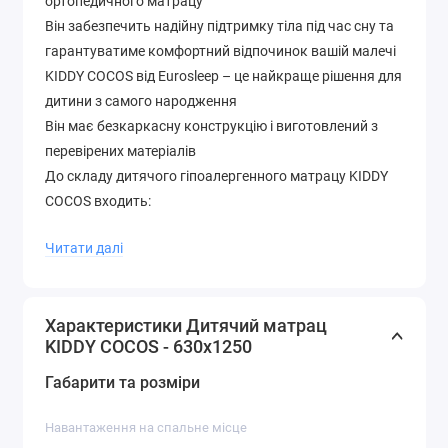
ортопедичного матрацу
Він забезпечить надійну підтримку тіла під час сну та
гарантуватиме комфортний відпочинок вашій малечі
KIDDY COCOS від Eurosleep – це найкраще рішення для
дитини з самого народження
Він має безкаркасну конструкцію і виготовлений з
перевірених матеріалів
До складу дитячого гіпоалергенного матрацу KIDDY
COCOS входить:
● кокосова койра - натуральний наповнювач, що
Читати далі
отримують з рослинних волокон горіхів кокосу. Він
має унікальні властивості: вирізняється високою
міцністю та гігроскопічністю, а також стійкістю до
Характеристики Дитячий матрац
процесів гниття;
KIDDY COCOS - 630х1250
● Піна Airfoam - новітній матеріал, в якому поєднані
Габарити та розміри
пружність та еластичність разом із дихаючим
ефектом (здатністю вільно пропускати повітря).
Навантаження на спальне місце