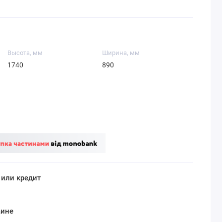
Высота, мм
Ширина, мм
1740
890
 или кредит
аине