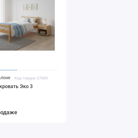
алоне
Код товара: 67689
кровать Эко 3
родаже