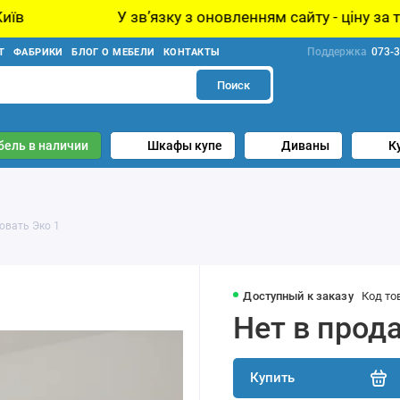
 звʼязку з оновленням сайту - ціну за товар уточнюйте
Поддержка
073-3
Т
ФАБРИКИ
БЛОГ О МЕБЕЛИ
КОНТАКТЫ
Поиск
бель в наличии
Шкафы купе
Диваны
К
овать Эко 1
Доступный к заказу
Код то
Нет в прод
Купить