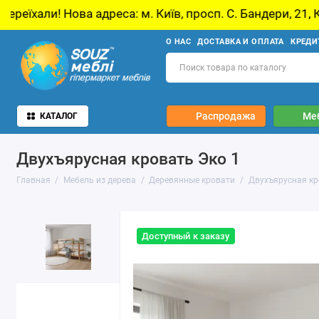
дреса: м. Київ, просп. С. Бандери, 21, Київ
У
О НАС
ДОСТАВКА И ОПЛАТА
КРЕДИ
Распродажа
Ме
КАТАЛОГ
Двухъярусная кровать Эко 1
Главная
Мебель из дерева
Деревянные кровати
Двухъярусная кр
Доступный к заказу