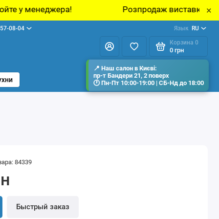
Розпродаж виставкових зразків меблів у шо
×
57-08-04
Язык
RU
Корзина
0
0 грн
ухни
вара: 84339
рн
Быстрый заказ