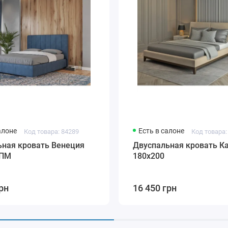
алоне
Есть в салоне
Код товара: 84289
Код товара:
ьная кровать Венеция
Двуспальная кровать К
 ПМ
180х200
рн
16 450 грн