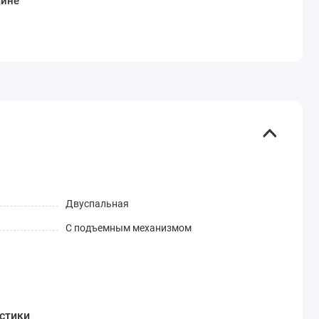
аине
Двуспальная
С подъемным механизмом
стики