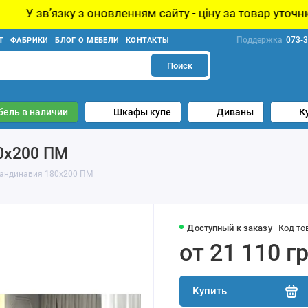
овленням сайту - ціну за товар уточнюйте у менеджера!
Поддержка
073-3
Т
ФАБРИКИ
БЛОГ О МЕБЕЛИ
КОНТАКТЫ
Поиск
бель в наличии
Шкафы купе
Диваны
К
0х200 ПМ
кандинавия 180х200 ПМ
Доступный к заказу
Код то
от 21 110 г
Купить