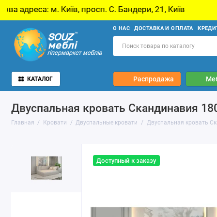
 просп. С. Бандери, 21, Київ
У звʼязку з он
О НАС
ДОСТАВКА И ОПЛАТА
КРЕДИ
Распродажа
Ме
КАТАЛОГ
Двуспальная кровать Скандинавия 18
Главная
Кровати
Двуспальные кровати
Двуспальная кровать С
Доступный к заказу