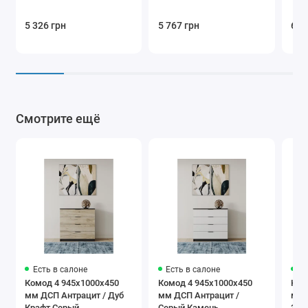
5 326 грн
5 767 грн
6 2
Смотрите ещё
Есть в салоне
Есть в салоне
Ес
Комод 4 945х1000х450
Комод 4 945х1000х450
Ком
мм ДСП Антрацит / Дуб
мм ДСП Антрацит /
мм 
Крафт Серый
Серый Камень
Зол