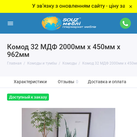
У звʼязку з оновленням сайту - ціну за товар ут
×
Комод 32 МДФ 2000мм x 450мм x
962мм
Главная
Комоды и тумбы
Комоды
Комод 32 МДФ 2000мм x 450м
Характеристики
Отзывы
0
Доставка и оплата
Доступный к заказу