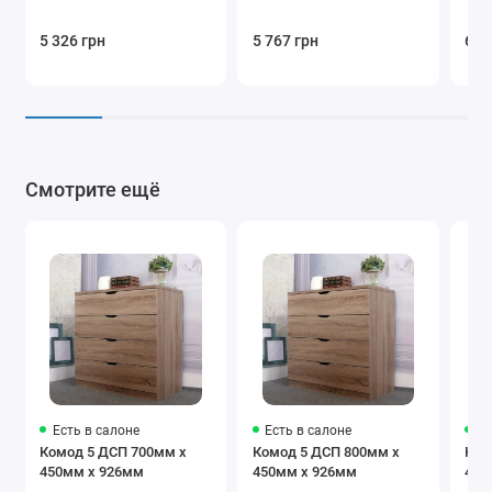
5 326 грн
5 767 грн
6 2
Смотрите ещё
Есть в салоне
Есть в салоне
Ес
Комод 5 ДСП 700мм x
Комод 5 ДСП 800мм x
Ком
450мм x 926мм
450мм x 926мм
450