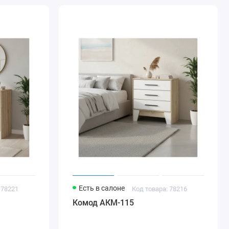
Есть в салоне
 78221
Код товара: 78216
Комод АКМ-115