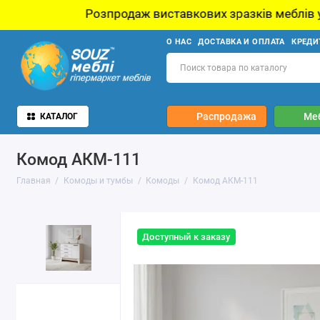
родаж виставкових зразків меблів у шоу-румі. Чекаємо 
О НАС
ДОСТАВКА И ОПЛАТА
КРЕДИ
Распродажа
Ме
КАТАЛОГ
Комод АКМ-111
Главная
Комоды и тумбы
Комоды
Комод АКМ-111
Доступный к заказу