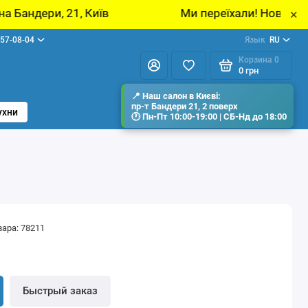
Ми переїхали! Нова адреса: м. Київ, просп. 
×
57-08-04
Язык
RU
Корзина
0
0 грн
ухни
вара: 78211
н
Быстрый заказ