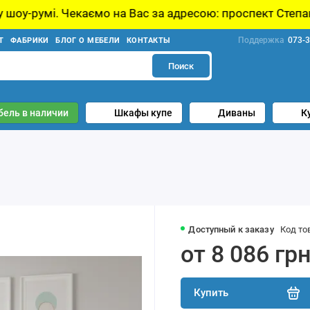
на Вас за адресою: проспект Степана Бандери, 21, Київ
Поддержка
073-3
Т
ФАБРИКИ
БЛОГ О МЕБЕЛИ
КОНТАКТЫ
Поиск
бель в наличии
Шкафы купе
Диваны
К
Доступный к заказу
Код то
от 8 086 гр
Купить