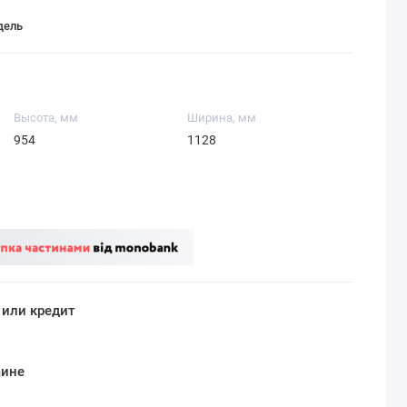
дель
Высота, мм
Ширина, мм
954
1128
 или кредит
аине