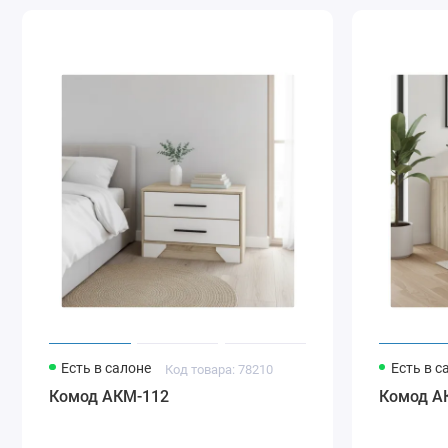
Есть в салоне
Есть в с
Код товара: 78210
Комод АКМ-112
Комод А