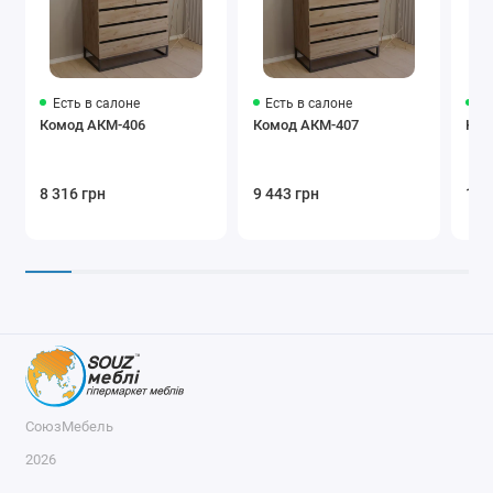
Есть в салоне
Есть в салоне
Ес
Комод АКМ-406
Комод АКМ-407
Ком
8 316 грн
9 443 грн
10 
СоюзМебель
2026