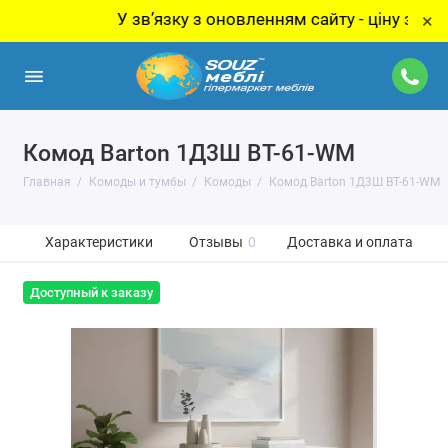
У звʼязку з оновленням сайту - ціну за товар
×
Комод Barton 1Д3Ш BT-61-WM
Главная
Комоды и тумбы
Комоды
Комод Barton 1Д3Ш BT-61-WM
Характеристики
Отзывы
0
Доставка и оплата
Доступный к заказу