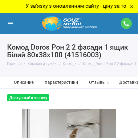
У звʼязку з оновленням сайту - ціну за товар уточню
×
Комод Doros Рон 2 2 фасади 1 ящик
Білий 80х38х100 (41516003)
Главная
Комоды и тумбы
Комоды
Комод Doros Рон 2 2 фасади 1
Описание
Характеристики
Отзывы
0
Доставка
Доступный к заказу