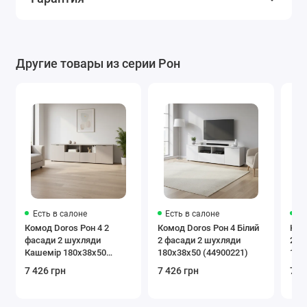
Другие товары из серии Рон
Есть в салоне
Есть в салоне
Ес
Комод Doros Рон 4 2
Комод Doros Рон 4 Білий
Ком
фасади 2 шухляди
2 фасади 2 шухляди
2 ф
Кашемір 180х38х50
180х38х50 (44900221)
180
(41516046)
7 426 грн
7 426 грн
7 4