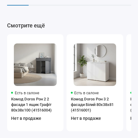
Смотрите ещё
Есть в салоне
Есть в салоне
Ес
Комод Doros Рон 2 2
Комод Doros Рон 3 2
Ком
фасади 1 ящик Графіт
фасади Білий 80х38х81
фас
80х38х100 (41516004)
(41516001)
(41
Нет в продаже
Нет в продаже
Нет