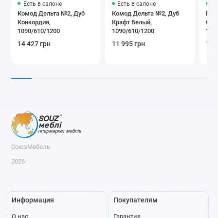
Есть в салоне
Есть в салоне
Ес
Комод Дельта №2, Дуб
Комод Дельта №2, Дуб
Ком
Конкордия,
Крафт Белый,
Сам
1090/610/1200
1090/610/1200
109
14 427 грн
11 995 грн
14 
СоюзМебель
2026
Информация
Покупателям
О нас
Гарантия