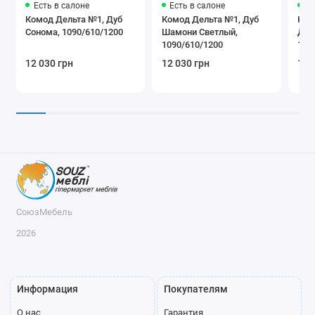
Есть в салоне
Есть в салоне
Ес
Комод Дельта №1, Дуб
Комод Дельта №1, Дуб
Ком
Сонома, 1090/610/1200
Шамони Светлый,
Дым
1090/610/1200
109
12 030 грн
12 030 грн
13 
СоюзМебель
2026
Информация
Покупателям
О нас
Гарантия