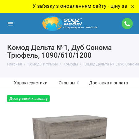
У звʼязку з оновленням сайту - ціну за товар ут
×
Комод Дельта №1, Дуб Сонома
Трюфель, 1090/610/1200
Главная
Комоды и тумбы
Комоды
Комод Дельта №1, Дуб Сонома
Характеристики
Отзывы
0
Доставка и оплата
Доступный к заказу