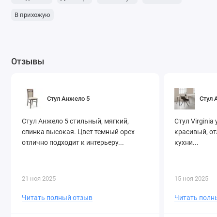
В прихожую
Отзывы
Стул Анжело 5
Стул A
Стул Анжело 5 стильный, мягкий,
Стул Virginia
спинка высокая. Цвет темный орех
красивый, от
отлично подходит к интерьеру...
кухни...
21 ноя 2025
15 ноя 2025
Читать полный отзыв
Читать полн