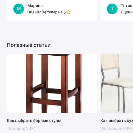
Марина
Тетян
М
Т
Оценил(а) товар на
Оценил
5
Полезные статьи
Как выбрать барные стулья
Как выбрать ку
13 июня, 2024
28 апреля, 2023