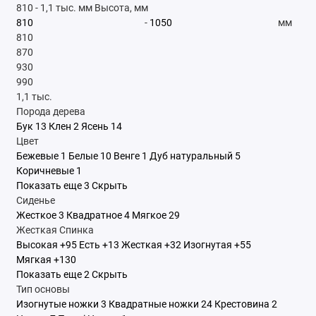
810
-
1,1 тыс.
мм
Высота, мм
-
мм
810
870
930
990
1,1 тыс.
Порода дерева
Бук
13
Клен
2
Ясень
14
Цвет
Бежевые
1
Белые
10
Венге
1
Дуб натуральный
5
Коричневые
1
Показать еще 3
Скрыть
Сиденье
Жесткое
3
Квадратное
4
Мягкое
29
Жесткая
Спинка
Высокая
+95
Есть
+13
Жесткая
+32
Изогнутая
+55
Мягкая
+130
Показать еще 2
Скрыть
Тип основы
Изогнутые ножки
3
Квадратные ножки
24
Крестовина
2