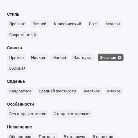
Стиль
Прованс
Резной
Классический
Лофт
Модерн
Современный
Спинка
Прямая
Низкая
Мягкая
Изогнутая
Жесткая
Высокая
Сиденье
Квадратное
Средней жесткости
Жесткое
Мягкое
Особенности
Без подлокотников
С подлокотниками
Назначение
Обеденные
Для кафе
В столовую
В спальню