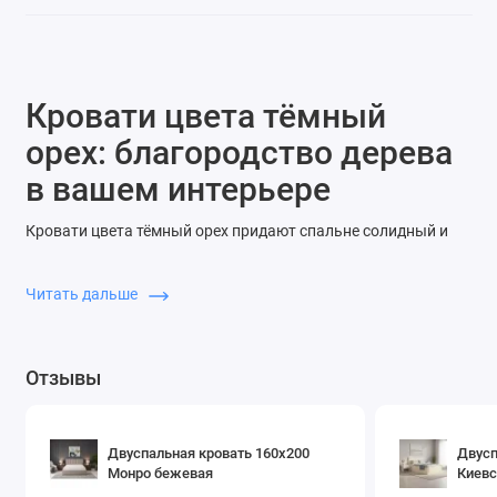
Кровати цвета тёмный
орех: благородство дерева
в вашем интерьере
Кровати цвета тёмный орех придают спальне солидный и
статусный вид. Этот насыщенный оттенок отлично
подчёркивает текстуру натурального дерева и идеально
Читать дальше
сочетается с классическим и современным стилем.
Преимущества кроватей тёмный орех
Отзывы
Глубокий цвет:
создаёт эффект роскоши и уюта.
Эстетика натурального дерева:
подчёркивает стиль и
вкус хозяев.
Двуспальная кровать 160x200
Двусп
Долговечность:
надёжные материалы и устойчивое
Монро бежевая
Киевс
покрытие.