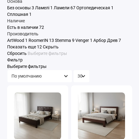
Основа
Без основы
3
Ламелі
1
Ламели
67
Ортопедическая
1
Сплошная
1
Наличие
Есть в наличии
72
Производитель
ArtWood
1
RoomerIN
13
Stemma
9
Venger
1
Арбор Древ
7
Показать еще 12
Скрыть
Сбросить
Выберите фильтры
Фильтр
Выберите фильтры