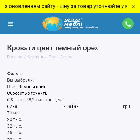
айту - ціну за товар уточнюйте у менеджера!
×
Кровати цвет темный орех
Главная
Кровати
Темный орех
Фильтр
Вы выбрали:
Цвет:
Темный орех
Сбросить
Уточнить
6,8 тыс.
-
58,2 тыс.
грн
Цена
-
грн
7 тыс.
20 тыс.
32 тыс.
45 тыс.
58 тыс.