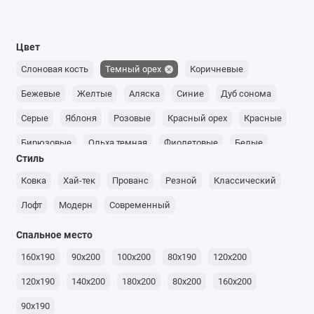
Цвет
Слоновая кость
Темный орех
Коричневые
Бежевые
Желтые
Аляска
Синие
Дуб сонома
Серые
Яблоня
Розовые
Красный орех
Красные
Бирюзовые
Ольха темная
Фиолетовые
Белые
Стиль
Светлый орех
Оранжевые
Каштан
Дуб молочный
Ковка
Хай-тек
Прованс
Резной
Классический
Ольха светлая
Венге
Дуб рустикаль
Лофт
Модерн
Современный
Дуб крафт золотой
Черные
Антрацит
Коньяк
Спальное место
Дуб артизан
Зеленые
160x190
90x200
100x200
80x190
120x200
120x190
140x200
180x200
80x200
160x200
90x190