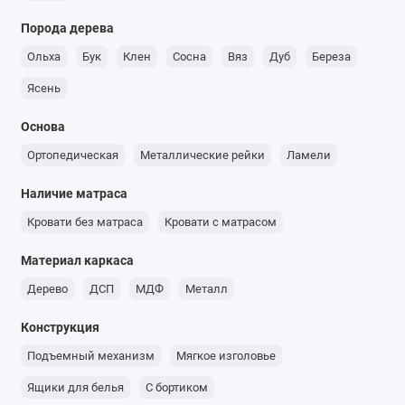
Порода дерева
Ольха
Бук
Клен
Сосна
Вяз
Дуб
Береза
Ясень
Основа
Ортопедическая
Металлические рейки
Ламели
Наличие матраса
Кровати без матраса
Кровати с матрасом
Материал каркаса
Дерево
ДСП
МДФ
Металл
Конструкция
Подъемный механизм
Мягкое изголовье
Ящики для белья
С бортиком