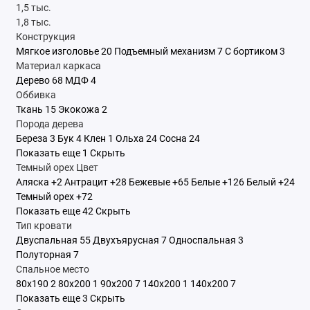
1,5 тыс.
1,8 тыс.
Конструкция
Мягкое изголовье
20
Подъемный механизм
7
С бортиком
3
Материал каркаса
Дерево
68
МДФ
4
Оббивка
Ткань
15
Экокожа
2
Порода дерева
Береза
3
Бук
4
Клен
1
Ольха
24
Сосна
24
Показать еще 1
Скрыть
Темный орех
Цвет
Аляска
+2
Антрацит
+28
Бежевые
+65
Белые
+126
Белый
+24
Темный орех
+72
Показать еще 42
Скрыть
Тип кровати
Двуспальная
55
Двухъярусная
7
Односпальная
3
Полуторная
7
Спальное место
80x190
2
80x200
1
90x200
7
140x200
1
140х200
7
Показать еще 3
Скрыть