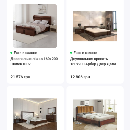
Есть в салоне
Есть в салоне
Двоспальне ліжко 160x200
Двуспальная кровать
Шопен Ш02
160x200 Арбор Двер Дали
21 576 грн
12 806 грн