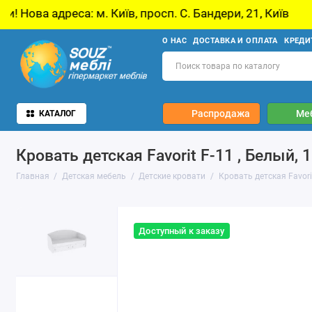
. Київ, просп. С. Бандери, 21, Київ
У звʼязк
О НАС
ДОСТАВКА И ОПЛАТА
КРЕДИ
Распродажа
Ме
КАТАЛОГ
Кровать детская Favorit F-11 , Белый,
Главная
Детская мебель
Детские кровати
Кровать детская Favori
Доступный к заказу