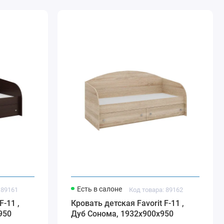
Есть в салоне
 89161
Код товара: 89162
F-11 ,
Кровать детская Favorit F-11 ,
950
Дуб Cонома, 1932х900х950