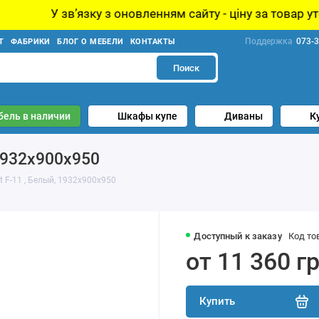
у з оновленням сайту - ціну за товар уточнюйте у менед
Поддержка
073-3
Т
ФАБРИКИ
БЛОГ О МЕБЕЛИ
КОНТАКТЫ
Поиск
бель в наличии
Шкафы купе
Диваны
К
 1932х900х950
t F-11 , Белый, 1932х900х950
Доступный к заказу
Код то
от 11 360 г
Купить