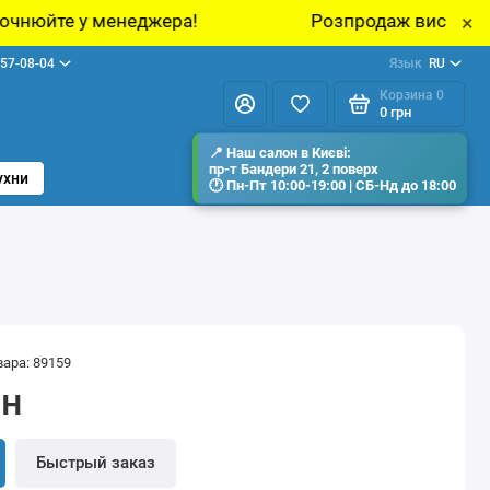
жера!
Розпродаж виставкових зразків меблі
×
57-08-04
Язык
RU
Корзина
0
0 грн
ухни
вара: 89159
рн
Быстрый заказ