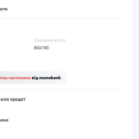
дель
Спальное место
80х190
 или кредит
аине