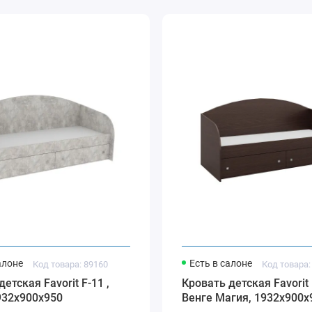
алоне
Есть в салоне
Код товара: 89160
Код товара:
етская Favorit F-11 ,
Кровать детская Favorit 
932х900х950
Венге Магия, 1932х900х