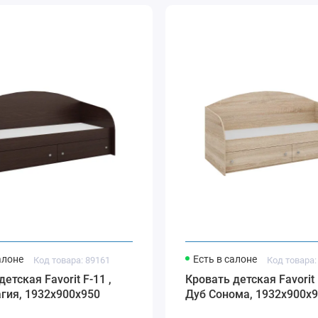
алоне
Есть в салоне
Код товара: 89161
Код товара:
етская Favorit F-11 ,
Кровать детская Favorit 
гия, 1932х900х950
Дуб Cонома, 1932х900х