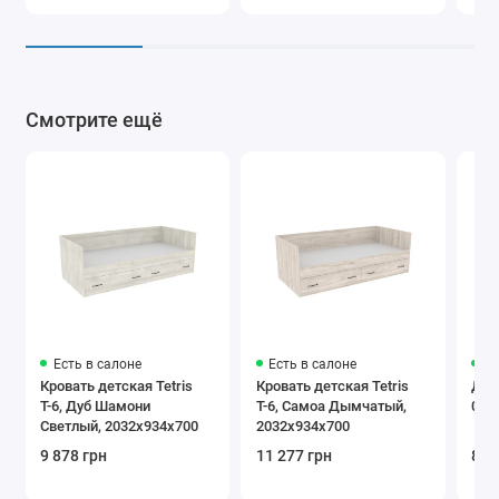
Смотрите ещё
Есть в салоне
Есть в салоне
Ес
Кровать детская Tetris
Кровать детская Tetris
Дет
Т-6, Дуб Шамони
Т-6, Самоа Дымчатый,
0,9
Светлый, 2032х934х700
2032х934х700
9 878 грн
11 277 грн
8 1