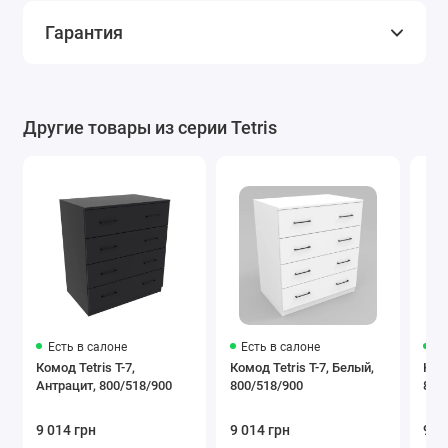
Гарантия
Другие товары из серии Tetris
Есть в салоне
Есть в салоне
Ес
Комод Tetris Т-7,
Комод Tetris Т-7, Белый,
Комо
Антрацит, 800/518/900
800/518/900
800
9 014 грн
9 014 грн
9 0