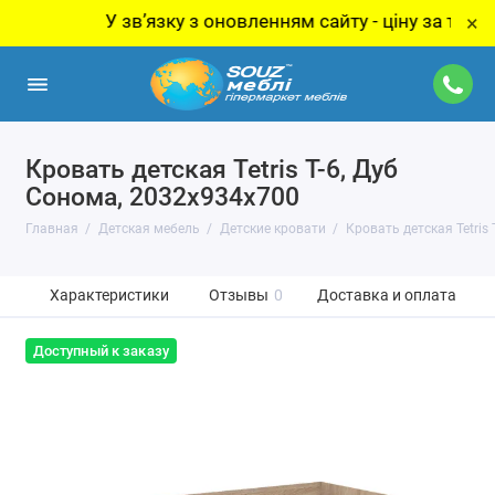
У звʼязку з оновленням сайту - ціну за товар уто
×
Кровать детская Tetris Т-6, Дуб
Сонома, 2032х934х700
Главная
Детская мебель
Детские кровати
Кровать детская Tetris
Характеристики
Отзывы
0
Доставка и оплата
Доступный к заказу