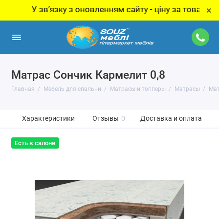
У звʼязку з оновленням сайту - ціну за товар уточнюй
×
Матрас Сончик Кармелит 0,8
Главная
Мебель для спальни
Матрасы и топперы
Матрасы
Мат
Характеристики
Отзывы
0
Доставка и оплата
Есть в салоне