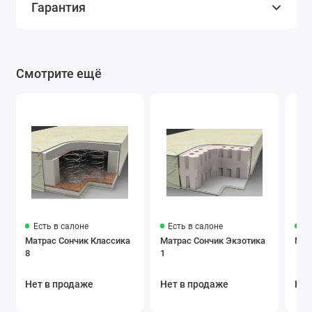
Гарантия
Смотрите ещё
Есть в салоне
Есть в салоне
Ес
Матрас Сончик Классика
Матрас Сончик Экзотика
Мат
8
1
Нет в продаже
Нет в продаже
Нет