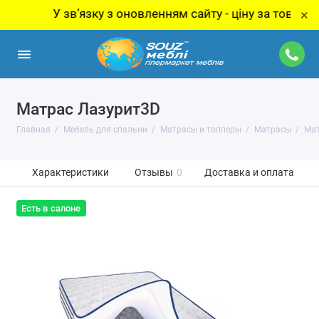
У звʼязку з оновленням сайту - ціну за товар уточн
×
Матрас Лазурит3D
Главная
Мебель для спальни
Матрасы и топперы
Матрасы
Мат
Характеристики
Отзывы
0
Доставка и оплата
Есть в салоне