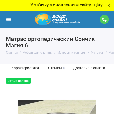
У звʼязку з оновленням сайту - ціну за товар у
×
Матрас ортопедический Сончик
Магия 6
Главная
Мебель для спальни
Матрасы и топперы
Матрасы
Мат
Характеристики
Отзывы
0
Доставка и оплата
Есть в салоне