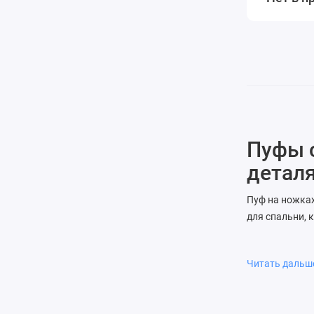
Пуфы с
детал
Пуф на ножках
для спальни, 
интерьере.
Высота: 
Читать даль
Ножки: 
Обивка:
Доступн