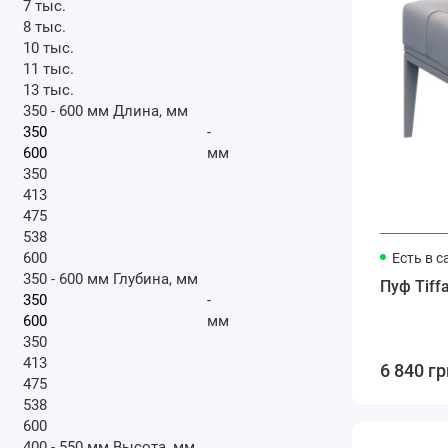
7 тыс.
8 тыс.
10 тыс.
11 тыс.
13 тыс.
350
-
600
мм
Длина, мм
-
мм
350
413
475
538
600
Есть в с
350
-
600
мм
Глубина, мм
Пуф Tiff
-
мм
350
413
6 840 гр
475
538
600
400
-
550
мм
Высота, мм