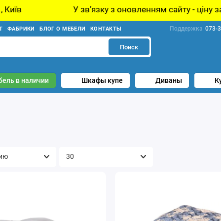
У звʼязку з оновленням сайту - ціну за товар 
Поддержка
073-3
Т
ФАБРИКИ
БЛОГ О МЕБЕЛИ
КОНТАКТЫ
Поиск
бель в наличии
Шкафы купе
Диваны
К