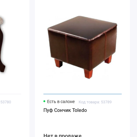
Есть в салоне
 53780
Код товара: 53789
Пуф Сончик Toledo
Нет в продаже