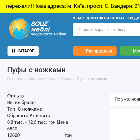
и! Нова адреса: м. Київ, просп. С. Бандери, 21, Київ
О НАС
ДОСТАВКА И ОПЛАТА
КРЕДИ
Распродажа
Ме
КАТАЛОГ
Пуфы с ножками
Главная
Мягкая мебель
Пуфы
Пуфы с ножками
Фильтр
Вы выбрали:
Тип:
С ножками
Сбросить
Уточнить
6,8 тыс.
-
12,6 тыс.
грн
Цена
-
грн