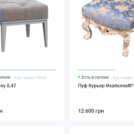
алоне
Есть в салоне
Код товара: 65929
Код товара:
any 0,47
Пуф Курьер Изабелла№
н
12 600 грн