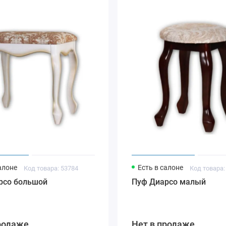
алоне
Есть в салоне
Код товара: 53784
Код товара:
рсо большой
Пуф Диарсо малый
родаже
Нет в продаже