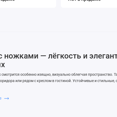
 ножками — лёгкость и элеган
ях
 смотрится особенно изящно, визуально облегчая пространство. Т
коридора или рядом с креслом в гостиной. Устойчивые и стильные, 
от 40 до 50 см
ше
деревянные, металлические, на роликах
 мягкие и прочные ткани
ы модели с каретной стяжкой, декоративными пуговицами