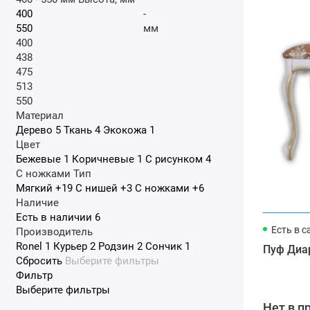
-
мм
400
438
475
513
550
Материал
Дерево
5
Ткань
4
Экокожа
1
Цвет
Бежевые
1
Коричневые
1
С рисунком
4
С ножками
Тип
Мягкий
+19
С нишей
+3
С ножками
+6
Наличие
Есть в наличии
6
Есть в с
Производитель
Ronel
1
Курьер
2
Родзин
2
Сончик
1
Пуф Диа
Сбросить
Выберите фильтры
Фильтр
Выберите фильтры
Нет в п