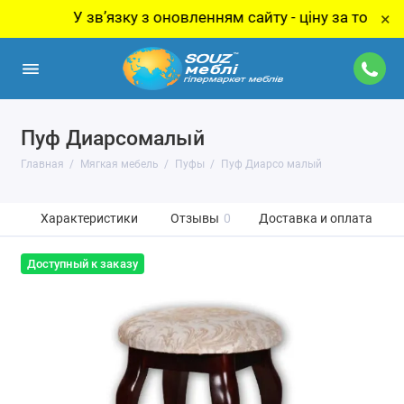
У звʼязку з оновленням сайту - ціну за товар уточн
×
Пуф Диарсомалый
Главная
Мягкая мебель
Пуфы
Пуф Диарсо малый
Характеристики
Отзывы
0
Доставка и оплата
Доступный к заказу