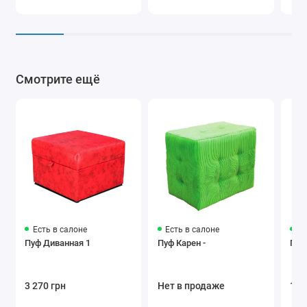
Смотрите ещё
Есть в салоне
Есть в салоне
Ес
Пуф Диванная 1
Пуф Карен -
Пуф 
3 270 грн
Нет в продаже
1 7