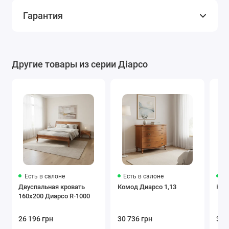
Гарантия
Другие товары из серии Діарсо
Есть в салоне
Есть в салоне
Ес
Двуспальная кровать
Комод Диарсо 1,13
Ком
160x200 Диарсо R-1000
26 196 грн
30 736 грн
31 