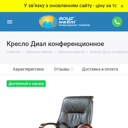
У звʼязку з оновленням сайту - ціну за товар уточ
×
Кресло Диал конференционное
Главная
Офисная мебель
Офисные кресла
Кресло Диал конфере
Характеристики
Отзывы
0
Доставка и оплата
Доступный к заказу