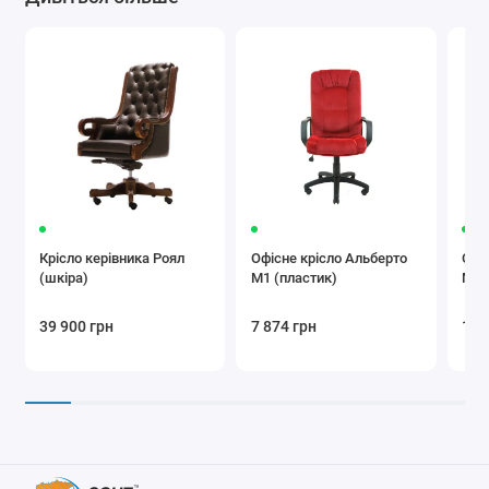
Крісло керівника Роял
Офісне крісло Альберто
Офі
(шкіра)
М1 (пластик)
М1 
39 900 грн
7 874 грн
10 