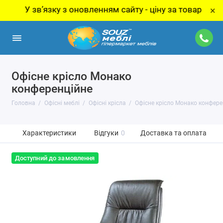
У звʼязку з оновленням сайту - ціну за товар уточнюй
×
Офісне крісло Монако
конференційне
Головна
Офісні меблі
Офісні крісла
Офісне крісло Монако конфере
Характеристики
Відгуки
0
Доставка та оплата
Доступний до замовлення