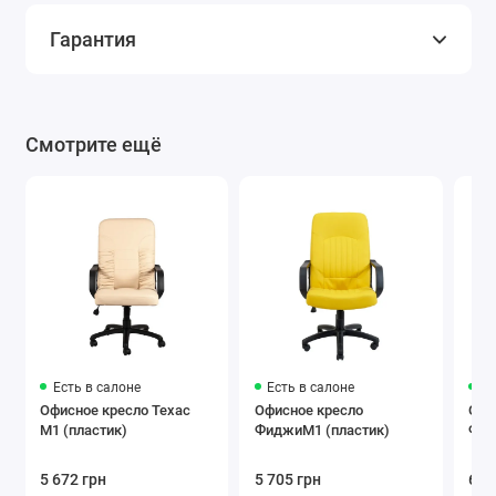
Гарантия
Смотрите ещё
Есть в салоне
Есть в салоне
Ес
Офисное кресло Техас
Офисное кресло
Офи
M1 (пластик)
ФиджиM1 (пластик)
Фок
5 672 грн
5 705 грн
6 0