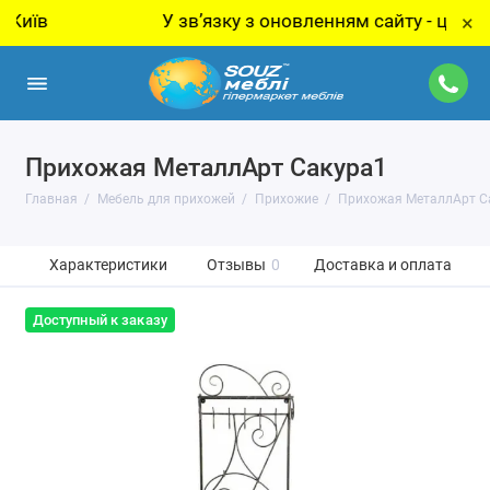
в
У звʼязку з оновленням сайту - ціну за то
×
Прихожая МеталлАрт Сакура1
Главная
Мебель для прихожей
Прихожие
Прихожая МеталлАрт С
Характеристики
Отзывы
0
Доставка и оплата
Доступный к заказу