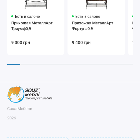
Есть в салоне
Есть в салоне
Ес
Прихожая МеталлАрт
Прихожая МеталлАрт
При
Триумф0,9
Фортуна0,9
Фор
9 300 грн
9 400 грн
7 8
СоюзМебель
2026