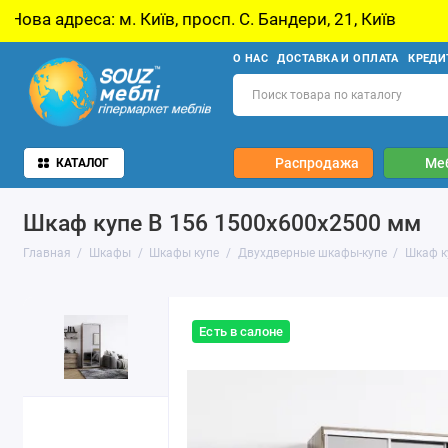
в, просп. С. Бандери, 21, Київ
У звʼязку з 
О НАС
ДОСТАВКА И ОПЛАТА
КРЕДИ
Распродажа
Ме
КАТАЛОГ
Шкаф купе В 156 1500х600х2500 мм
Главная
Шкафы
Шкафы купе
Двухдверные шкафы-купе
Шкаф к
Есть в салоне