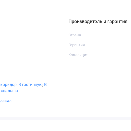
Производитель и гарантия
нн
Страна
е
Гарантия
Коллекция
 коридор
,
В гостинную
,
В
 спальню
Коричневый
Крем
Бургунди
Черный
 заказ