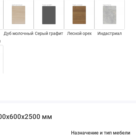
Дуб молочный
Серый графит
Лесной орех
Индастриал
й
500х600х2500 мм
Назначение и тип мебели
СТ-2,2
СТ-3,1
СТ-3,7
СТ-4,1