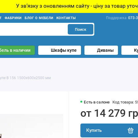
оновленням сайту - ціну за товар уточнюйте у менеджера
Поддержка
073-3
Т
ФАБРИКИ
БЛОГ О МЕБЕЛИ
КОНТАКТЫ
Поиск
бель в наличии
Шкафы купе
Диваны
К
упе В 156 1500х600х2500 мм
Есть в салоне
Код товара: 5
от 14 279 г
Купить