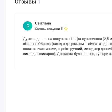
Отзывы
1
Серый
Дополнения
Світлана
С
Оценка покупки 5
Дуже задоволена покупкою. Шафа-купе висока (2,5 м), 
вішалки. Обрала фасад із дзеркалом — кімната зда
оплатою частинами, сервіс зручний, менеджер допомі
Блок ящиков
Радиус B-
Радиус
Полка
виглядає шикарно). Доставка була вчасно, кур’єри з
60/45
А-60/45
Корзина для
Брючница
Органайзер
Корзина
белья
Профиль