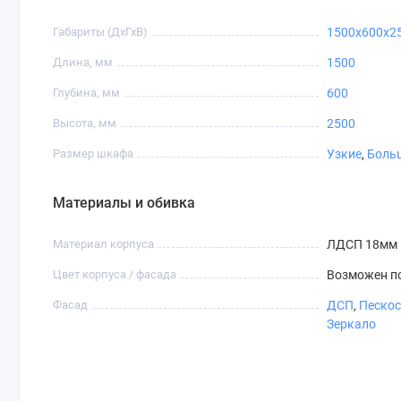
зеркало
Габариты (ДхГхВ)
1500x600x2
Длина, мм
1500
Глубина, мм
600
Высота, мм
2500
СТ-4,2
СТ-4,3
СТ-4,4
СТ-4,5
Размер шкафа
Узкие
,
Боль
Материалы и обивка
Материал корпуса
ЛДСП 18мм
СТ-5,4
СТ-6,1
СТ-6,2
СТ-7,1
Цвет корпуса / фасада
Возможен п
Фасад
ДСП
,
Пескос
Зеркало
СТ-8,4
СТ-8,5
СТ-8,6
СТ-9,1