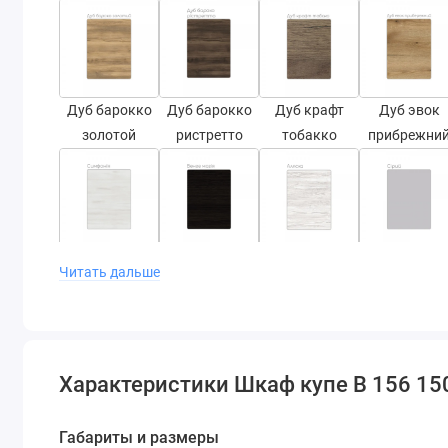
Дуб барокко
Дуб барокко
Дуб крафт
Дуб эвок
золотой
ристретто
тобакко
прибрежни
Симфония
Венге магия
Аляска
Серый
Читать дальше
Варианты фасадов
Характеристики Шкаф купе В 156 1
Габариты и размеры
Зеркало
ДСП
Матовое
СТ-2,1