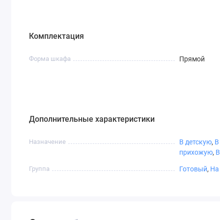
Комплектация
СТ-9,7
СТ-10
Фотопечать
Художестве
ое
Форма шкафа
Прямой
матировани
Варианты пленки Oracal
Дополнительные характеристики
Назначение
В детскую
,
В
прихожую
,
В
Графит
Белый
Светло-
Бежевый
коричневый
Группа
Готовый
,
На