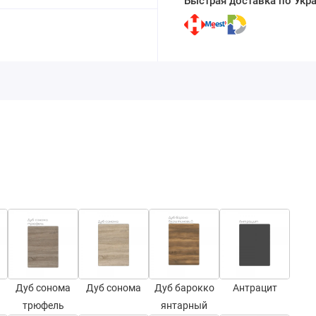
Быстрая доставка по Укр
Дуб сонома
Дуб сонома
Дуб барокко
Антрацит
трюфель
янтарный