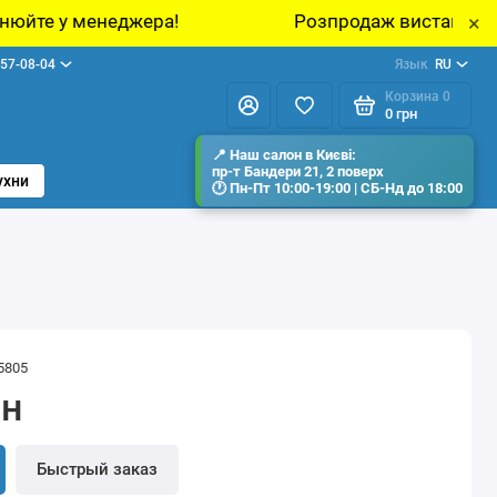
!
Розпродаж виставкових зразків меблів у ш
×
57-08-04
Язык
RU
Корзина
0
0 грн
ухни
5805
рн
Быстрый заказ