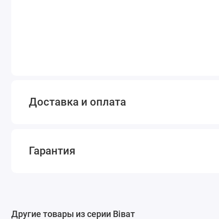
Серебро
Модена белый
Модена
Модена сер
графит
Доставка и оплата
Стандарт
Черный
золотой
Гарантия
Варианты фотопечати шкафов купе ДОМ
Варианты пескоструйной отделки шкафов купе ДОМ
Другие товары из серии Віват