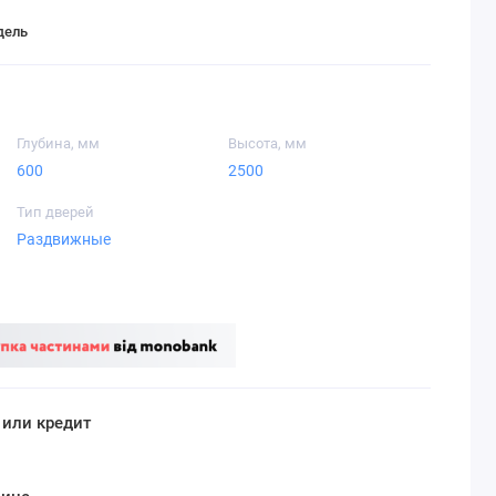
дель
Глубина, мм
Высота, мм
600
2500
Тип дверей
Раздвижные
 или кредит