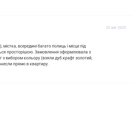
20 авг 2025
містка, всередині багато полиць і місце під
ється просторішою. Замовлення оформлювала з
г з вибором кольору (взяли дуб крафт золотий,
Труба
Мікролифт
Доводчик
Держатель
анесли прямо в квартиру.
ремней
Полка для
обуви