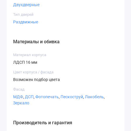
Двухдверные
Нимфея альба
Сатин
Серая мышка
Тип дверей
Раздвижные
Материалы и обивка
Дуб сонома
Дуб сонома
Дуб крафт
трюфель
табакко
Материал корпуса
ЛДСП 16 мм
Цвет корпуса / фасада
Возможен подбор цвета
Фасад
Венге магия
МДФ
,
ДСП
,
Фотопечать
,
Пескоструй
,
Лакобель
,
Пленка Oracal
Зеркало
Производитель и гарантия