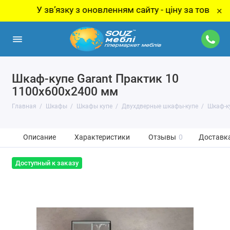
У звʼязку з оновленням сайту - ціну за товар уточнюйт
×
Шкаф-купе Garant Практик 10
1100x600x2400 мм
Главная
Шкафы
Шкафы купе
Двухдверные шкафы-купе
Шкаф-к
Описание
Характеристики
Отзывы
0
Доставка
Доступный к заказу