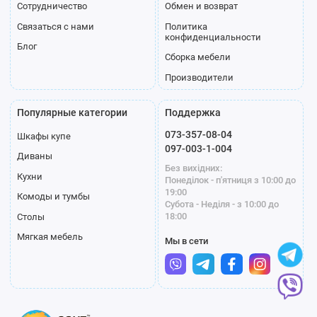
Сотрудничество
Обмен и возврат
Связаться с нами
Политика
конфиденциальности
Блог
П-02
П-03
П-04
Сборка мебели
Производители
Популярные категории
Поддержка
073-357-08-04
Шкафы купе
097-003-1-004
Диваны
Без вихідних:
Кухни
Понеділок - п'ятниця з 10:00 до
19:00
Комоды и тумбы
Субота - Неділя - з 10:00 до
П-05
П-06
П-07
18:00
Столы
Мягкая мебель
Мы в сети