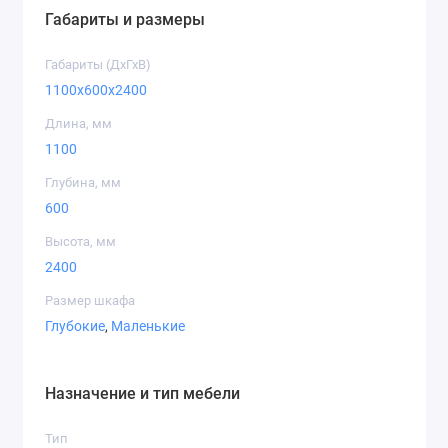
Габариты и размеры
Дуб артизан
Габариты (ДхГхВ)
1100x600x2400
Длина, мм
1100
Дуб крафт
Дуб крафт
Дуб крафт
золотой
белый
серый
Глубина, мм
600
Высота, мм
2400
Размер шкафа
Дуб
Серый графит
Индастриал
Глубокие
,
Маленькие
приморский
сатиновый
Назначение и тип мебели
Тип