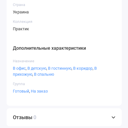
Страна
Украина
010 Белый
023 Кремовый
050 Темно
синий
Коллекция
Практик
Дополнительные характеристики
060 Темно-
070 Черный
071 Серый
Назначение
зеленый
В офис
,
В детскую
,
В гостинную
,
В коридор
,
В
прихожую
,
В спальню
Группа
Готовый
,
На заказ
072 Светло-
073 Темно
074 Средне-
серый
серый
серый
Отзывы
0