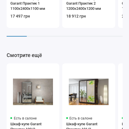
Garant Практик 1
Garant Практик 2
Gar
кофейный
1100x2400x1100 мм
1200x2400x1200 мм
130
17 497 грн
18 912 грн
20 
9003 белый
8017
1015 бежевый
коричневый
Смотрите ещё
Профіль
Белый глянец
Бавария
Модена
Есть в салоне
Есть в салоне
Ес
Шкаф-купе Garant
Шкаф-купе Garant
Шка