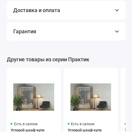
Доставка и оплата
076 Серый
081 Светло-
082 Бежевый
телеком
коричневый
Гарантия
Другие товары из серии Практик
090
312 Бургунди
800
Серебряно-
Коричневая
серый
нуга
Лакобель
Есть в салоне
Есть в салоне
Ес
7031 морской
9005 черный
1236
Угловой шкаф-купе
Угловой шкаф-купе
Угл