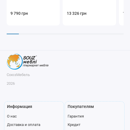
9 790 грн
13 326 грн
13 
СоюзМебель
2026
Информация
Покупателям
О нас
Гарантия
Доставка и оплата
Кредит