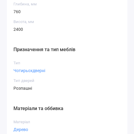
Глибина, мм
760
Висота, мм
2400
Призначення та тип меблів
Тип
Чотирьохдверні
Тип дверей
Розпашні
Матеріали та оббивка
Матеріал
Дерево