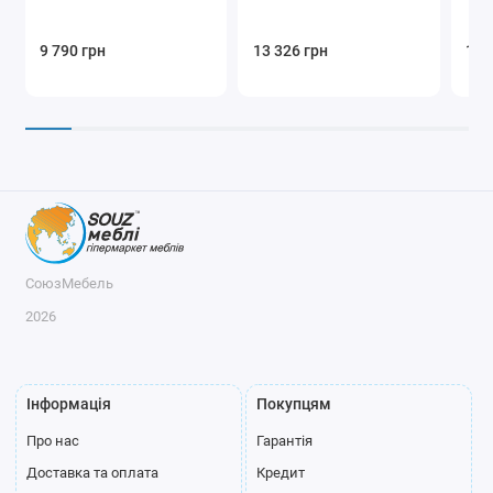
9 790 грн
13 326 грн
13 
СоюзМебель
2026
Інформація
Покупцям
Про нас
Гарантія
Доставка та оплата
Кредит