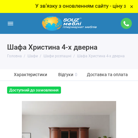
У звʼязку з оновленням сайту - ціну за товар ут
×
Шафа Христина 4-х дверна
Головна
Шафи
Шафи розпашні
Шафа Христина 4-х дверна
Характеристики
Відгуки
0
Доставка та оплата
Доступний до замовлення