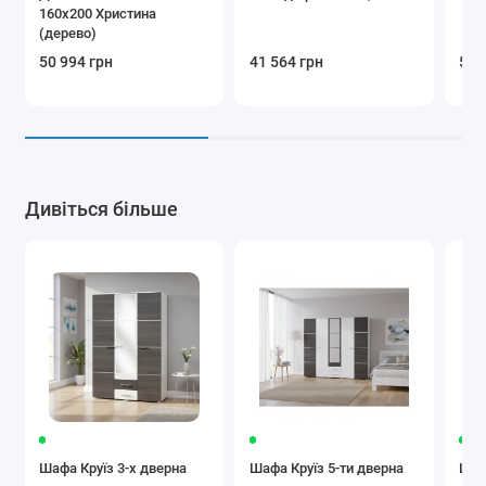
160x200 Христина
(дерево)
50 994 грн
41 564 грн
52 
Дивіться більше
Шафа Круїз 3-х дверна
Шафа Круїз 5-ти дверна
Шаф