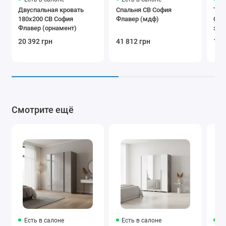
Двуспальная кровать
Спальня СВ София
Туа
180x200 СВ София
Флавер (мдф)
Соф
Флавер (орнамент)
зер
20 392 грн
41 812 грн
13 
Смотрите ещё
Есть в салоне
Есть в салоне
Ес