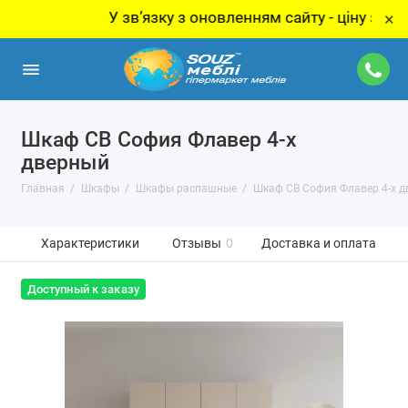
У звʼязку з оновленням сайту - ціну за товар 
×
Шкаф СВ София Флавер 4-х
дверный
Главная
Шкафы
Шкафы распашные
Шкаф СВ София Флавер 4-х 
Характеристики
Отзывы
0
Доставка и оплата
Доступный к заказу