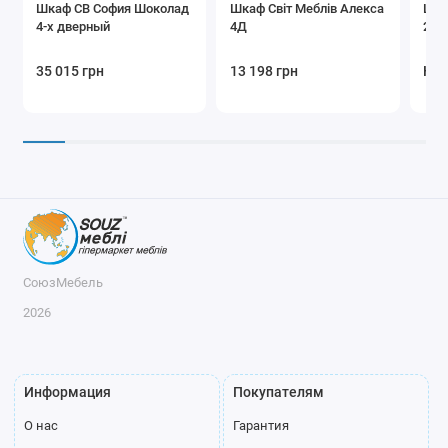
Шкаф СВ София Шоколад
Шкаф Світ Меблів Алекса
Шка
4-х дверный
4Д
2Д 
35 015 грн
13 198 грн
Нет
СоюзМебель
2026
Информация
Покупателям
О нас
Гарантия