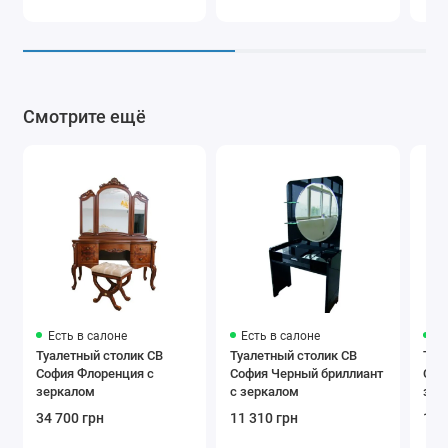
Смотрите ещё
Есть в салоне
Есть в салоне
Ес
Туалетный столик СВ
Туалетный столик СВ
Туа
София Флоренция с
София Черный бриллиант
Соф
зеркалом
с зеркалом
зер
34 700 грн
11 310 грн
12 