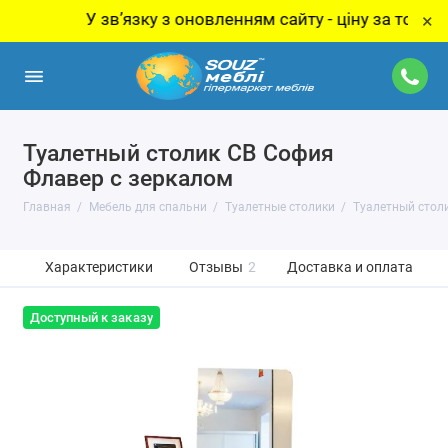
У звʼязку з оновленням сайту - ціну за товар уто
×
Туалетный столик СВ София
Флавер с зеркалом
Главная
Мебель для спальни
Туалетные столики
Туалетный стол
Характеристики
Отзывы
2
Доставка и оплата
Доступный к заказу