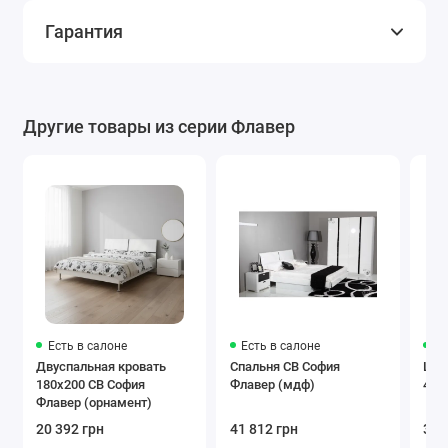
Гарантия
Другие товары из серии Флавер
Есть в салоне
Есть в салоне
Ес
Двуспальная кровать
Спальня СВ София
Шка
180x200 СВ София
Флавер (мдф)
4-х
Флавер (орнамент)
20 392 грн
41 812 грн
33 