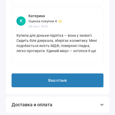
Катерина
К
Оценка покупки 4
28 июл 2025
Купила для доньки-підлітка — вона у захваті.
Сидить біля дзеркала, зберігає косметику. Мені
подобається якість МДФ, поверхня гладка,
легко протирати. Єдиний мінус — хотілося б ще
одну шухлядку, але для компактної кімнати це
ідеальний варіант.
Ваш отзыв
Доставка и оплата