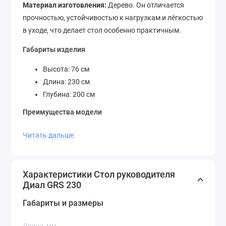
Материал изготовления:
Дерево. Он отличается
прочностью, устойчивостью к нагрузкам и лёгкостью
в уходе, что делает стол особенно практичным.
Габариты изделия
Высота: 76 см
Длина: 230 см
Глубина: 200 см
Преимущества модели
Просторная рабочая поверхность
Читать дальше
Подходит для различных типов помещений
Лёгкость ухода за материалами
Надёжная и прочная конструкция
Характеристики Стол руководителя
Диал GRS 230
Стол руководителя Диал GRS 230 идеально впишется
в современный интерьер, обеспечивая комфорт и
Габариты и размеры
эстетику в вашем пространстве.
Длина, мм