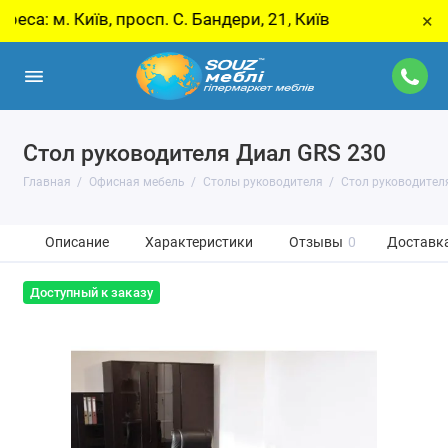
. Київ, просп. С. Бандери, 21, Київ
У звʼяз
×
Стол руководителя Диал GRS 230
Главная
Офисная мебель
Столы руководителя
Стол руководител
Описание
Характеристики
Отзывы
0
Доставка
Доступный к заказу