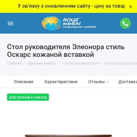
У звʼязку з оновленням сайту - ціну за товар уточнюй
×
Стол руководителя Элеонора стиль
Оскарс кожаной вставкой
Главная
Офисная мебель
Столы руководителя
Стол руководител
Описание
Характеристики
Отзывы
0
Доставка
Доступный к заказу