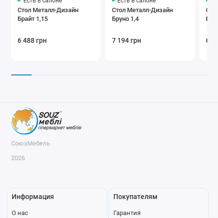
Есть в салоне
Есть в салоне
Ес
Стол Металл-Дизайн
Стол Металл-Дизайн
Сто
Брайт 1,15
Бруно 1,4
Вин
6 488 грн
7 194 грн
6 8
СоюзМебель
2026
Информация
Покупателям
О нас
Гарантия