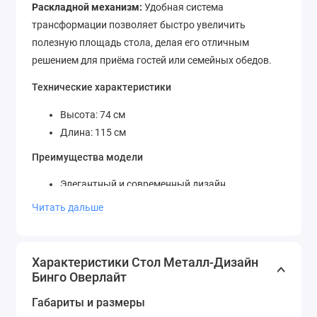
Раскладной механизм:
Удобная система
трансформации позволяет быстро увеличить
полезную площадь стола, делая его отличным
решением для приёма гостей или семейных обедов.
Технические характеристики
Высота: 74 см
Длина: 115 см
Преимущества модели
Элегантный и современный дизайн
Основание из прочного материала гарантирует
Читать дальше
надёжность
Подходит для кухни, столовой и гостиной
Столешница устойчива к царапинам и
Характеристики Стол Металл-Дизайн
перепадам температур
Бинго Оверлайт
Лёгкость ухода за поверхностями
Габариты и размеры
Стол Металл-Дизайн Бинго Оверлайт станет