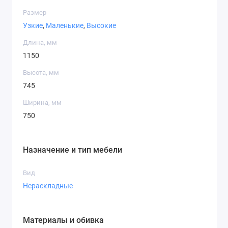
неотъемлемой частью вашего дома, подчёркивая
Размер
вкус и создавая комфортную атмосферу для каждой
Узкие
,
Маленькие
,
Высокие
встречи и трапезы.
Длина, мм
1150
Высота, мм
745
Ширина, мм
750
Назначение и тип мебели
Вид
Нераскладные
Материалы и обивка