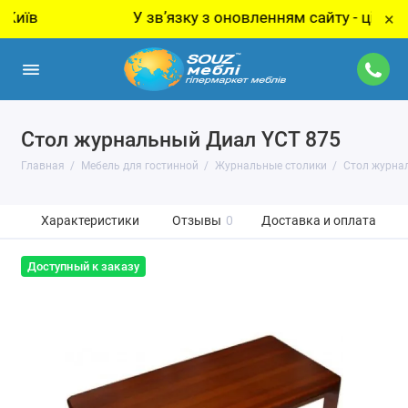
У звʼязку з оновленням сайту - ціну за то
×
Стол журнальный Диал YCT 875
Главная
Мебель для гостинной
Журнальные столики
Стол журна
Характеристики
Отзывы
0
Доставка и оплата
Доступный к заказу