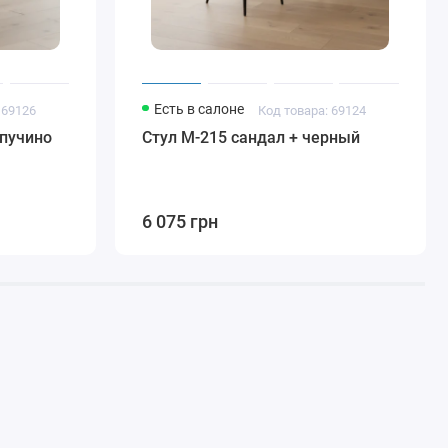
Есть в салоне
 69126
Код товара: 69124
апучино
Стул M-215 сандал + черный
6 075 грн