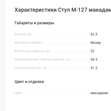
Характеристики Стул M-127 макада
Габариты и размеры
Высота, см
82.5
Материал обивки
Мохер
Высота до сиденья, см
52
Максимальная глубина сиденья, см
58.5
Ширина сиденья, см
51.5
Цвет и отделка
Цвет
макадамія