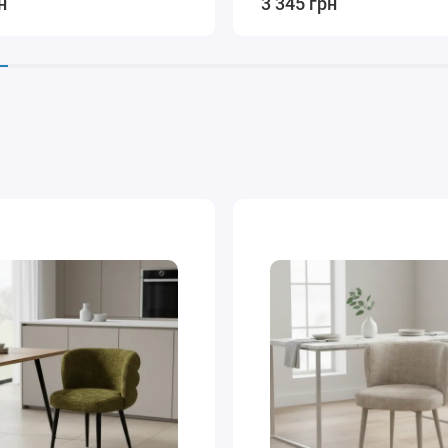
н
3 345 грн