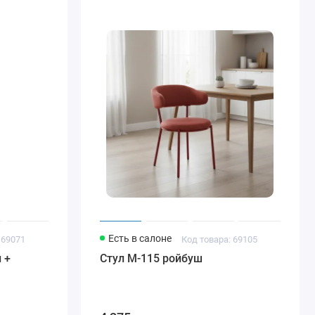
Есть в салоне
 69071
Код товара: 69105
 +
Стул M-115 ройбуш