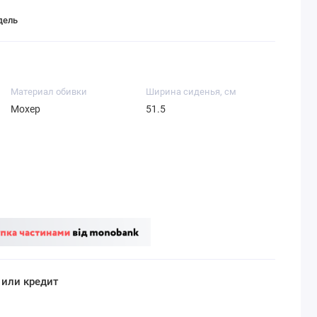
дель
Материал обивки
Ширина сиденья, см
Мохер
51.5
 или кредит