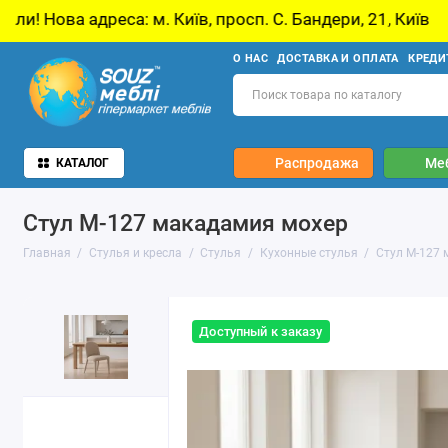
са: м. Київ, просп. С. Бандери, 21, Київ
У з
О НАС
ДОСТАВКА И ОПЛАТА
КРЕДИ
Распродажа
Ме
КАТАЛОГ
Стул M-127 макадамия мохер
Главная
Стулья и кресла
Стулья
Кухонные стулья
Стул M-127
Доступный к заказу