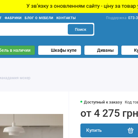
вʼязку з оновленням сайту - ціну за товар уточнюйте у 
Поддержка
073-3
Т
ФАБРИКИ
БЛОГ О МЕБЕЛИ
КОНТАКТЫ
Поиск
бель в наличии
Шкафы купе
Диваны
К
 макадамия мохер
Доступный к заказу
Код то
от 4 275 гр
Купить