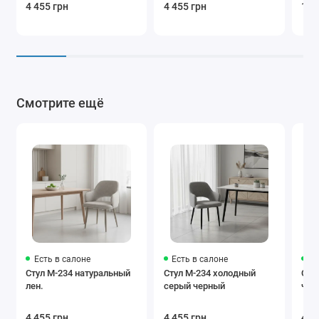
4 455 грн
4 455 грн
18 
Смотрите ещё
Есть в салоне
Есть в салоне
Ес
Стул M-234 натуральный
Стул M-234 холодный
Сту
лен.
серый черный
чер
4 455 грн
4 455 грн
4 9