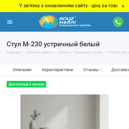
У звʼязку з оновленням сайту - ціну за товар уточнюй
×
Стул M-230 устричный белый
Главная
Стулья и кресла
Стулья
Кухонные стулья
Стул M-230 
Описание
Характеристики
Отзывы
0
Доставка
Доступный к заказу