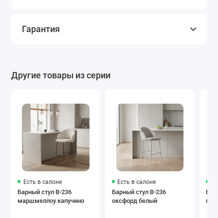
Гарантия
Другие товары из серии
Есть в салоне
Есть в салоне
Ес
Барный стул B-236
Барный стул B-236
Буф
маршмеллоу капучино
оксфорд белый
гол