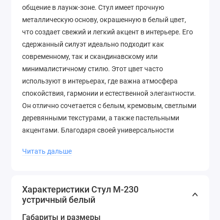
общение в лаунж-зоне. Стул имеет прочную
металлическую основу, окрашенную в белый цвет,
что создает свежий и легкий акцент в интерьере. Его
сдержанный силуэт идеально подходит как
современному, так и скандинавскому или
минималистичному стилю. Этот цвет часто
используют в интерьерах, где важна атмосфера
спокойствия, гармонии и естественной элегантности.
Он отлично сочетается с белым, кремовым, светлыми
деревянными текстурами, а также пастельными
акцентами. Благодаря своей универсальности
устричный легко вписывается как в современные,
Читать дальше
так и в классические стилистические решения.
Идеальный вариант для ищущих нейтральный, но не
скучный оттенок с мягким, элегантным характером.
Характеристики Стул M-230
устричный белый
Габариты и размеры