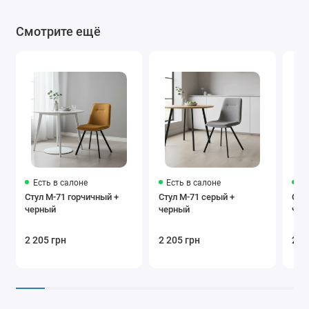
Смотрите ещё
Есть в салоне
Есть в салоне
Ес
Стул M-71 горчичный +
Стул M-71 серый +
Сту
черный
черный
чер
2 205 грн
2 205 грн
2 9