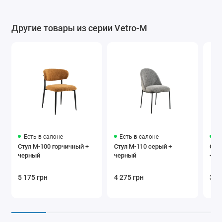
Другие товары из серии Vetro-M
Есть в салоне
Есть в салоне
Ес
Стул M-100 горчичный +
Стул M-110 серый +
Сту
черный
черный
+ ч
5 175 грн
4 275 грн
3 3