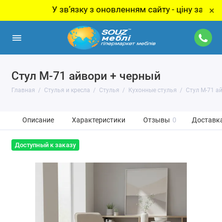
У звʼязку з оновленням сайту - ціну за товар ут
×
Стул M-71 айвори + черный
Главная
Стулья и кресла
Стулья
Кухонные стулья
Стул M-71 а
Описание
Характеристики
Отзывы
0
Доставка
Доступный к заказу