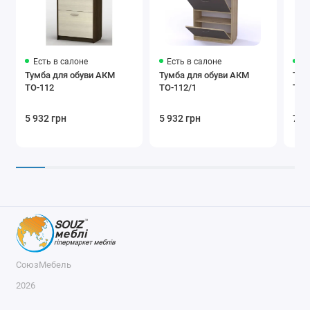
Есть в салоне
Есть в салоне
Ес
Тумба для обуви АКМ
Тумба для обуви АКМ
Тум
ТО-112
ТО-112/1
ТО-
5 932 грн
5 932 грн
7 7
СоюзМебель
2026