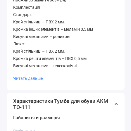
(Можливо змінити розміри)
Комплектація
Стандарт:
Край стільниці – ПВХ 2 мм.
Кромка інших елементів – меламін 0,5 мм
Висувні механізми – роликові
Люкс:
Край стільниці – ПВХ 2 мм.
Кромка решти елементів – ПВХ 0,5 мм
Висувні механізми – телескопічні
Додатково
Читать дальше
Колір на картинці – венге + дуб молочний Гарантія –
12 місяців Матеріал – ламіноване ДСП 16 мм. На
фасад встановлені накладки МДФ
Характеристики Тумба для обуви АКМ
Палітра кольорів лДСП (будь-який колір можна
ТО-111
вибрати без доплати до вартості )
Габариты и размеры
Глубина, мм