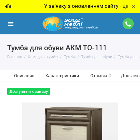
У звʼязку з оновленням сайту - ціну за това
×
Тумба для обуви АКМ ТО-111
Главная
Комоды и тумбы
Тумбы
Тумбы для обуви
Тумба для о
Описание
Характеристики
Отзывы
0
Доставка
Доступный к заказу