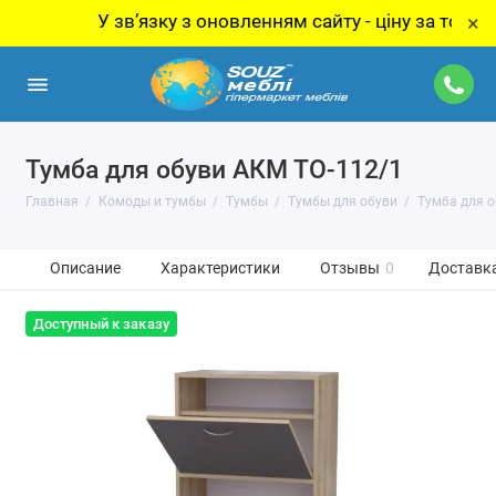
У звʼязку з оновленням сайту - ціну за товар уто
×
Тумба для обуви АКМ ТО-112/1
Главная
Комоды и тумбы
Тумбы
Тумбы для обуви
Тумба для о
Описание
Характеристики
Отзывы
0
Доставка
Доступный к заказу