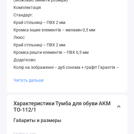
(Можливо змінити розміри)
Комплектація
Стандарт:
Край стільниці – ПВХ 2 мм.
Кромка інших елементів – меламін 0,5 мм
Люкс:
Край стільниці – ПВХ 2 мм.
Кромка решти елементів – ПВХ 0,5 мм
Додатково
Колір на зображенні – дуб сонома + графіт Гарантія –
12 місяців Матеріал – ламіноване ДСП 16 мм.
Читать дальше
Палітра кольорів лДСП (будь-який колір можна
вибрати без доплати до вартості )
Характеристики Тумба для обуви АКМ
ТО-112/1
Габариты и размеры
Глубина, мм