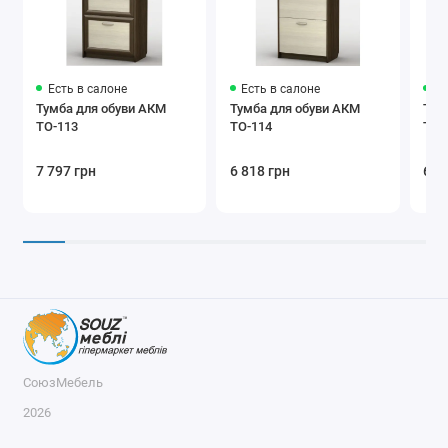
Есть в салоне
Есть в салоне
Ес
Тумба для обуви АКМ
Тумба для обуви АКМ
Тум
ТО-113
ТО-114
ТО-
7 797 грн
6 818 грн
6 8
СоюзМебель
2026