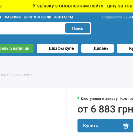
 звʼязку з оновленням сайту - ціну за товар уточнюйте
Поддержка
073-3
Т
ФАБРИКИ
БЛОГ О МЕБЕЛИ
КОНТАКТЫ
Поиск
бель в наличии
Шкафы купе
Диваны
К
зор Блонски LetisP
Доступный к заказу
Код то
от 6 883 гр
Купить