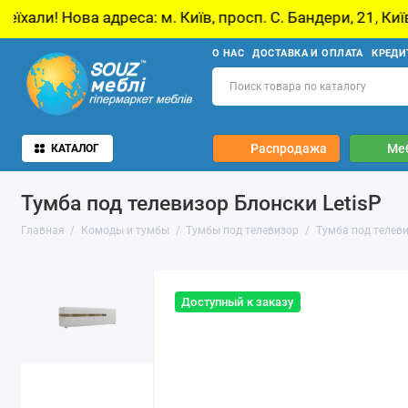
дреса: м. Київ, просп. С. Бандери, 21, Київ
У
О НАС
ДОСТАВКА И ОПЛАТА
КРЕДИ
Распродажа
Ме
КАТАЛОГ
Тумба под телевизор Блонски LetisP
Главная
Комоды и тумбы
Тумбы под телевизор
Тумба под телеви
Доступный к заказу