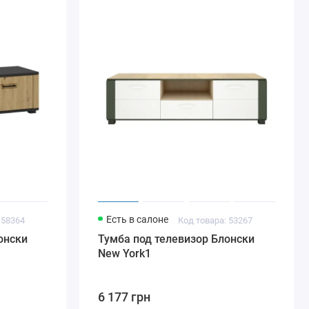
Есть в салоне
 58364
Код товара: 53267
онски
Тумба под телевизор Блонски
New York1
6 177 грн