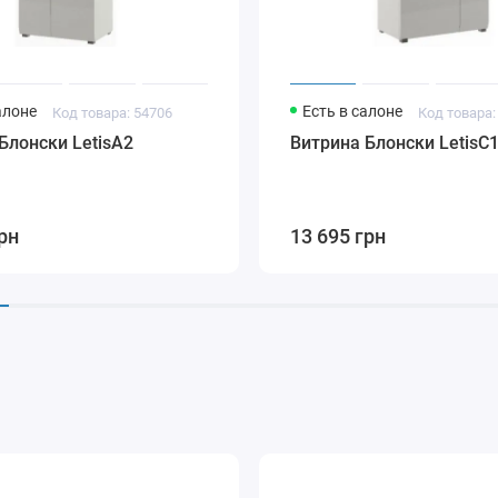
алоне
Есть в салоне
Код товара: 54706
Код товара:
Блонски LetisA2
Витрина Блонски LetisC
рн
13 695 грн