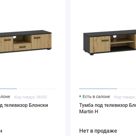
алоне
Есть в салоне
Код товара: 58352
Код товара:
д телевизор Блонски
Тумба под телевизор Бл
Martin H
н
Нет в продаже