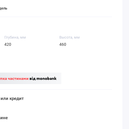
дель
Глубина, мм
Высота, мм
420
460
 или кредит
аине