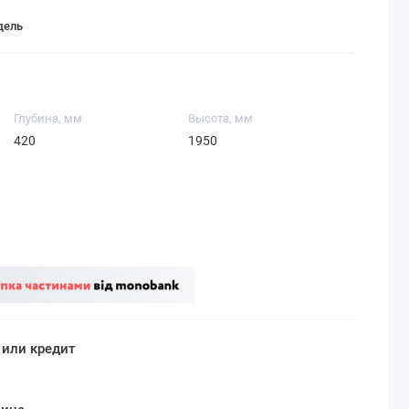
дель
Глубина, мм
Высота, мм
420
1950
 или кредит