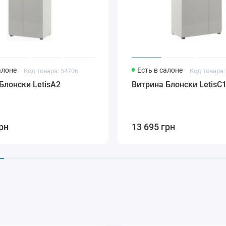
алоне
Есть в салоне
Код товара: 54706
Код товара:
Блонски LetisA2
Витрина Блонски LetisC
рн
13 695 грн