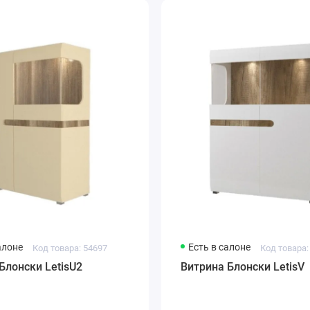
алоне
Есть в салоне
Код товара: 54697
Код товара:
Блонски LetisU2
Витрина Блонски LetisV