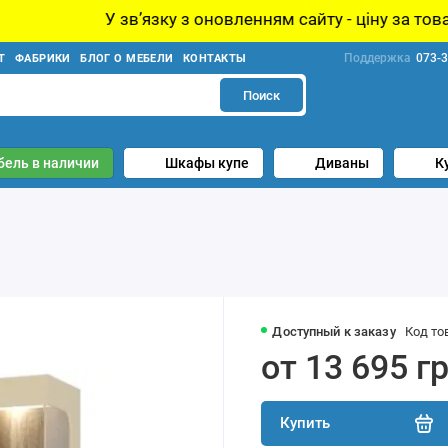
звʼязку з оновленням сайту - ціну за товар уточнюйте у
Поддержка
073-3
Т
ФАБРИКИ
БЛОГ О МЕБЕЛИ
КОНТАКТЫ
Поиск
бель в наличии
Шкафы купе
Диваны
К
Доступный к заказу
Код то
от 13 695 г
Купить