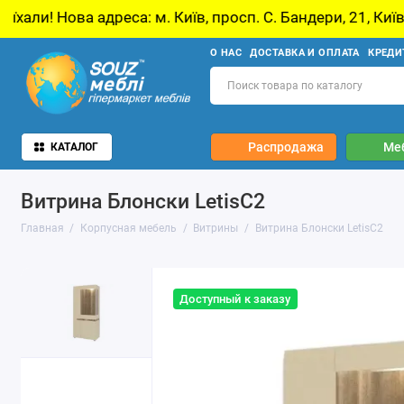
еса: м. Київ, просп. С. Бандери, 21, Київ
У 
О НАС
ДОСТАВКА И ОПЛАТА
КРЕДИ
Распродажа
Ме
КАТАЛОГ
Витрина Блонски LetisC2
Главная
Корпусная мебель
Витрины
Витрина Блонски LetisC2
Доступный к заказу