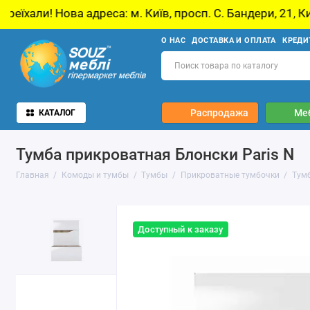
адреса: м. Київ, просп. С. Бандери, 21, Київ
О НАС
ДОСТАВКА И ОПЛАТА
КРЕДИ
Распродажа
Ме
КАТАЛОГ
Тумба прикроватная Блонски Paris N
Главная
Комоды и тумбы
Тумбы
Прикроватные тумбочки
Тумб
Доступный к заказу