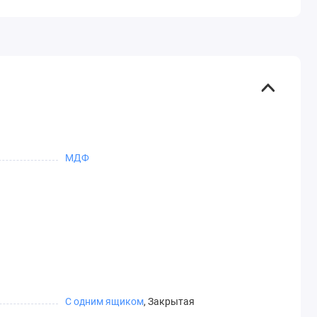
МДФ
С одним ящиком
, Закрытая