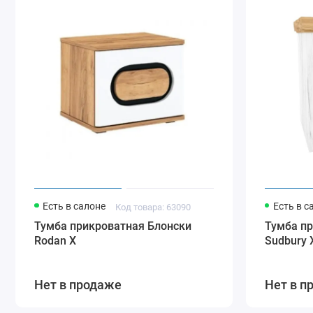
Есть в салоне
Есть в с
Код товара: 63090
Тумба прикроватная Блонски
Тумба п
Rodan X
Sudbury 
Нет в продаже
Нет в п