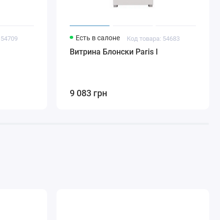
Есть в салоне
 54709
Код товара: 54683
Витрина Блонски Paris I
9 083 грн