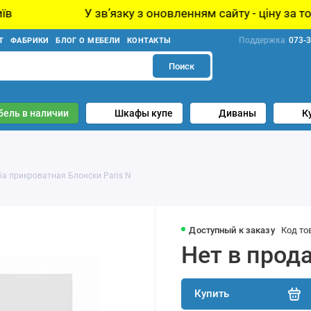
У звʼязку з оновленням сайту - ціну за товар уточнюйте
Поддержка
073-3
Т
ФАБРИКИ
БЛОГ О МЕБЕЛИ
КОНТАКТЫ
Поиск
бель в наличии
Шкафы купе
Диваны
К
а прикроватная Блонски Paris N
Доступный к заказу
Код то
Нет в прод
Купить