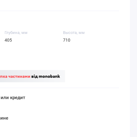
Глубина, мм
Высота, мм
405
710
 или кредит
аине