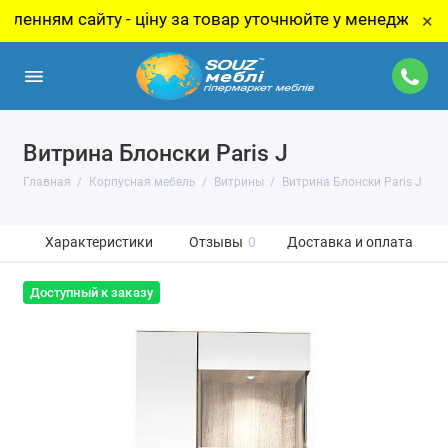
ням сайту - ціну за товар уточнюйте у менеджера!
×
Витрина Блонски Paris J
Главная
Корпусная мебель
Витрины
Витрина Блонски Paris J
Характеристики
Отзывы
0
Доставка и оплата
Доступный к заказу