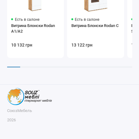
Есть в салоне
Есть в салоне
Ес
Витрина Блонски Rodan
Витрина Блонски Rodan C
Вит
A1/A2
Sal
10 132 грн
13 122 грн
11 
СоюзМебель
2026